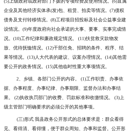
(5)上级政府或政府部门下拨的专项经费及使用情况。(6)直属
企业及其他经济实体承(发)包、租赁、拍卖等情况。(7)债权
债务及支付转移情况。(8)工程项目招投标及社会公益事业建
设情况。(9)年度政府向社会承诺的大事、要事、实事完成情
况。(1
0
)工作纪律和廉政规定情况。 (
11
)扶贫救灾款物发
放、优待抚恤情况。(
12
)干部任免、招聘的条件、程序、结
果等情况。(
13
)人大代表的建议、议案办理情况。(1
4
)其他需
要公开的政务情况。(1
5
)其他临时性重大事项情况。
2、乡镇、各部门
公开的内容。
(1)工作职责、办事依
据、办事程度、办事纪律、办事期限、监督办法和办事结
果。 (2)执收执罚部门的收费、罚款标准和收缴情况。 (3)上
级主管部门明确要求的必须公开的其他事项。
(三)形式 我
县
政务公开形式的总体要求是：群众看得
见、看得清、看得懂，便于群众周知、办事和监督。公开形