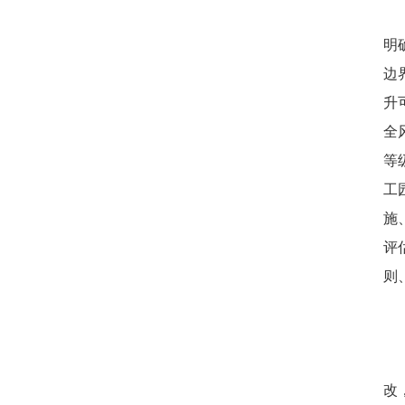
明
边
升
全
等
工
施
评
则
改