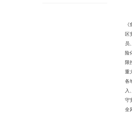
《
区
员
险
限
重
各
入
守
全