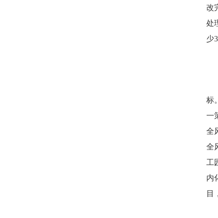
改
处
少
标
一
全
全
工
内
目