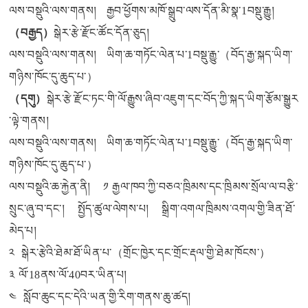
ལས་བསྡུའི་ལས་གནས། རྒྱབ་ཕྱོགས་མཁོ་སྒྲུབ་ལས་དོན་མི་སྣ་1བསྡུ་རྒྱུ།
（
བརྒྱད）
སྒེར་རྩེ་རྫོང་ཚོང་དོན་ཅུད།
ལས་བསྡུའི་ལས་གནས། ཡིག་ཆ་གཏོང་ལེན་པ་1བསྡུ་རྒྱུ་（བོད་རྒྱ་སྐད་ཡིག་
གཉིས་ཁོང་དུ་ཆུད་པ་）
（
དགུ）
སྒེར་རྩེ་རྫོང་ཏང་གི་ལོ་རྒྱུས་ཞིབ་འཇུག་དང་བོད་ཀྱི་སྐད་ཡིག་རྩོམ་སྒྱུར
་ལྟེ་གནས།
ལས་བསྡུའི་ལས་གནས། ཡིག་ཆ་གཏོང་ལེན་པ་1བསྡུ་རྒྱུ་（བོད་རྒྱ་སྐད་ཡིག་
གཉིས་ཁོང་དུ་ཆུད་པ་）
ལས་བསྡུའི་ཆ་རྐྱེན་ནི། ༡ རྒྱལ་ཁབ་ཀྱི་བཅའ་ཁྲིམས་དང་ཁྲིམས་སྲོལ་ལ་བརྩི་
སྲུང་ཞུ་བ་དང་། སྤྱོད་ཚུལ་ལེགས་པ། སྒྲིག་འགལ་ཁྲིམས་འགལ་གྱི་ཟིན་ཐོ་
མེད་པ།
༢ སྒེར་རྩེའི་ཐེམ་ཐོ་ཡིན་པ་（གྲོང་ཁྱེར་དང་གྲོང་རྡལ་གྱི་ཐེམ་ཁོངས་）
༣ ལོ་18ནས་ལོ་40བར་ཡིན་པ།
༤ སློབ་ཆུང་དང་དེའི་ཡན་གྱི་རིག་གནས་ཆུ་ཚད།