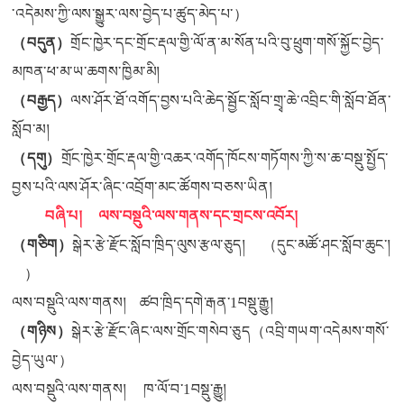
་འདེམས་ཀྱི་ལས་སྒྱུར་ལས་བྱེད་པ་ཚུད་མེད་པ་）
（
བདུན）
གྲོང་ཁྱེར་དང་གྲོང་རྡལ་གྱི་ལོ་ན་མ་སོན་པའི་བུ་ཕྲུག་གསོ་སྐྱོང་བྱེད་
མཁན་ཕ་མ་ཡ་ཆགས་ཁྱིམ་མི།
（
བརྒྱད）
ལས་ཤོར་ཐོ་འགོད་བྱས་པའི་ཆེད་སྦྱོང་སློབ་གྲྭ་ཆེ་འབྲིང་གི་སློབ་ཐོན་
སློབ་མ།
（
དགུ）
གྲོང་ཁྱེར་གྲོང་རྡལ་གྱི་འཆར་འགོད་ཁོངས་གཏོགས་ཀྱི་ས་ཆ་བསྡུ་སྤྱོད་
བྱས་པའི་ལས་ཤོར་ཞིང་འབྲོག་མང་ཚོགས་བཅས་ཡིན།
བཞི་པ། ལས་བསྡུའི་ལས་གནས་དང་གྲངས་འབོར།
（
གཅིག）
སྒེར་རྩེ་རྫོང་སློབ་ཁྲིད་ལུས་རྩལ་ཅུད། （དུང་མཚོ་ཤང་སློབ་ཆུང་།
）
ལས་བསྡུའི་ལས་གནས། ཚབ་ཁྲིད་དགེ་རྒན་1བསྡུ་རྒྱུ།
（
གཉིས）
སྒེར་རྩེ་རྫོང་ཞིང་ལས་གྲོང་གསེབ་ཅུད（འབྲི་གཡག་འདེམས་གསོ་
བྱེད་ཡུལ་）
ལས་བསྡུའི་ལས་གནས། ཁ་ལོ་བ་1བསྡུ་རྒྱུ།