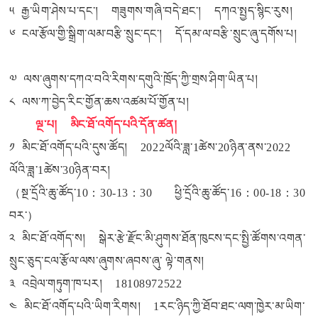
༥ རྒྱ་ཡིག་ཤེས་པ་དང་། གཟུགས་གཞི་བདེ་ཐང་། དཀའ་སྤྱད་སྙིང་རུས།
༦ ངལ་རྩོལ་གྱི་སྒྲིག་ལམ་བརྩི་སྲུང་དང་། དོ་དམ་ལ་བརྩི་སྲུང་ཞུ་དགོས་པ།
༧ ལས་ཞུགས་དཀའ་བའི་རིགས་དགུའི་ཁྲོད་ཀྱི་གྲས་ཤིག་ཡིན་པ།
༨ ལས་ཀ་བྱེད་རིང་གྱོན་ཆས་འཚམ་པོ་གྱོན་པ།
ལྔ་པ། མིང་ཐོ་འགོད་པའི་དོན་ཚན།
༡ མིང་ཐོ་འགོད་པའི་དུས་ཚོད། 2022ལོའི་ཟླ་1ཚེས་20ཉིན་ནས་2022
ལོའི་ཟླ་1ཚེས་30ཉིན་བར།
（
སྔ་དྲོའི་ཆུ་ཚོད་10：30-13：30 ཕྱི་དྲོའི་ཆུ་ཚོད་16：00-18：30
བར་）
༢ མིང་ཐོ་འགོད་ས། སྒེར་རྩེ་རྫོང་མི་ཤུགས་ཐོན་ཁུངས་དང་སྤྱི་ཚོགས་འགན་
སྲུང་ཅུད་ངལ་རྩོལ་ལས་ཞུགས་ཞབས་ཞུ་ ལྟེ་གནས།
༣ འབྲེལ་གཏུག་ཁ་པར། 18108972522
༤ མིང་ཐོ་འགོད་པའི་ཡིག་རིགས། 1རང་ཉིད་ཀྱི་ཐོབ་ཐང་ལག་ཁྱེར་མ་ཡིག་