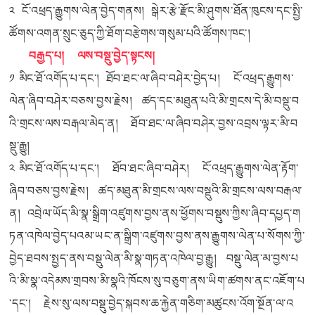
༢ ངོ་
འཕྲད་
རྒྱུགས་
ལེན་
བྱེད་གནས། སྒེར་རྩེ་རྫོང་མི་ཤུགས་ཐོན་ཁུངས་དང་སྤྱི་
ཚོགས་འགན་སྲུང་ཅུད་ཀྱི་ཐོག་བརྩེགས་གསུམ་པའི་ཚོགས་ཁང་།
བརྒྱད་པ། ལས་བསྡུ་བྱེད་སྟངས།
༡ མིང་ཐོ་འགོད་པ་དང་། ཐོབ་ཐང་ལ་ཞིབ་བཤེར་བྱེད་པ། ངོ་
འཕྲད་
རྒྱུགས་
ལེན་
ཞིབ་བཤེར་བཅས་བྱས་རྗེས། ཚད་དང་མཐུན་པའི་མི་གྲངས་དེ་མི་བསྡུ་བ
འི་གྲངས་ལས་བརྒལ་མེད་ན། ཐོབ་ཐང་ལ་ཞིབ་བཤེར་བྱས་འབྲས་ལྟར་མི་བ
སྡུ་རྒྱུ།
༢ མིང་ཐོ་འགོད་པ་དང་། ཐོབ་ཐང་ཞིབ་བཤེར། ངོ་
འཕྲད་
རྒྱུགས་
ལེན་
རྟོག་
ཞིབ་བཅས་བྱས་རྗེས། ཚད་མཐུན་མི་གྲངས་ལས་བསྡུའི་མི་གྲངས་ལས་བརྒལ་
ན། འབྲེལ་ཡོད་མི་སྣ་སྒྲིག་འཛུགས་བྱས་ནས་ཕྱོགས་བསྡུས་ཀྱིས་ཞིབ་དཔྱད་ག
ཏན་འཁེལ་བྱེད་པའམ་ཡང་ན་སྒྲིག་འཛུགས་བྱས་ནས་རྒྱུགས་ལེན་པ་སོགས་ཀྱི་
བྱེད་ཐབས་སྤྱད་ནས་བསྡུ་ལེན་མི་སྣ་གཏན་འཁེལ་བྱ་རྒྱུ། བསྡུ་ལེན་མ་བྱས་པ
འི་མི་སྣ་འདེམས་གྲབས་མི་སྣའི་ཁོངས་སུ་བཅུག་ནས་ཡིག་ཚགས་ནང་འཇོག་པ
་དང་། རྗེས་སུ་ལས་བསྡུ་བྱེད་སྐབས་ཆ་རྐྱེན་གཅིག་མཚུངས་འོག་སྔོན་ལ་འ