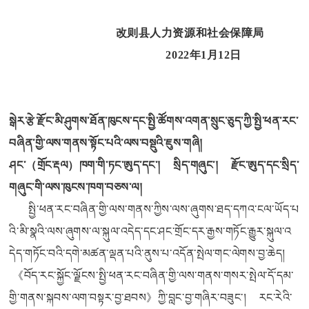
改则县人力资源和社会保障局
2022年1月12日
སྒེར་རྩེ་རྫོང་མི་ཤུགས་ཐོན་ཁུངས་དང་སྤྱི་ཚོགས་འགན་སྲུང་ཅུད་ཀྱི་སྤྱི་ཕན་རང་
བཞིན་གྱི་ལས་གནས་སྟོང་པའི་ལས་བསྡུའི་ཇུས་གཞི།
ཤང་（གྲོང་རྡལ）ཁག་གི་ཏང་ཨུད་དང་། སྲིད་གཞུང་། རྫོང་ཨུད་དང་སྲིད་
གཞུང་གི་ལས་ཁུངས་ཁག་བཅས་ལ།
སྤྱི་ཕན་རང་བཞིན་གྱི་ལས་གནས་ཀྱིས་ལས་ཞུགས་ཐད་དཀའ་ངལ་ཡོད་པ
འི་མི་སྣའི་ལས་ཞུགས་ལ་སྐུལ་འདེད་དང་ཤང་གྲོང་དར་རྒྱས་གཏོང་རྒྱུར་སྐུལ་འ
དེད་གཏོང་བའི་དགེ་མཚན་ལྡན་པའི་ནུས་པ་འདོན་སྤེལ་གང་ལེགས་བྱ་ཆེད།
《བོད་རང་སྐྱོང་ལྗོངས་སྤྱི་ཕན་རང་བཞིན་གྱི་ལས་གནས་གསར་སྤེལ་དོ་དམ་
གྱི་གནས་སྐབས་ལག་བསྟར་བྱ་ཐབས》ཀྱི་བླང་བྱ་གཞིར་བཟུང་། རང་རེའི་