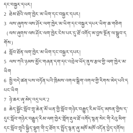
དང་བསྐྱར་དཔར།
2 ཐེམ་ཐོའི་ལག་ཁྱེར་མ་ཡིག་དང་བསྐྱར་དཔར།
3 ལས་ཞུགས་ལས་ཤོར་ལག་ཁྱེར་མ་ཡིག་དང་བསྐྱར་དཔར་ཡིག་ཆ་གཅིག
（ལས་ཞུགས་ལས་ཤོར་ལག་ཁྱེར་ངེས་པར་དུ་ཐོ་འགོད་མ་བྱས་སྔོན་ལ་སྒྲུབ་ད
གོས）
4 སློབ་ཐོན་ལག་ཁྱེར་མ་ཡིག་དང་བསྐྱར་དཔར།
5 ལས་ཀའི་ཉམས་མྱོང་གཞན་དག་དང་འབྲེལ་ཡོད་ནུས་རྩལ་གྱི་ལག་ཁྱེར་མ་
ཡིག
6 སྤྱི་བདེ་ཚན་པས་བཏོན་པའི་ཁྲིམས་འགལ་སྒྲིག་འགལ་གྱི་རིགས་མེད་པའི་ད
པང་ཡིག
7 ཉེ་ཆར་ཞྭ་མེད་འདྲ་པར་2
8 ཆེད་སྦྱོང་སློབ་གྲྭ་ཆེན་མོ་ཡན་གྱི་སློབ་གཉེར་བརྒྱུད་རིམ་ཡོད་མཁན་གྱིས་ད་
དུང་སློབ་གཉེར་བརྒྱུད་རིམ་ལག་ཁྱེར་གློག་རྡུལ་ཐོ་འགོད་སྙན་སེང་གི་རེའུ་མིག་
དང་སློབ་གྲྭའི་སྐྱིད་སྡུག་གི་དྲ་ཐོག་ར་སྤྲོད་སྙན་ཞུ་མཁོ་མཁོ་འདོན་བྱེད་དགོས།