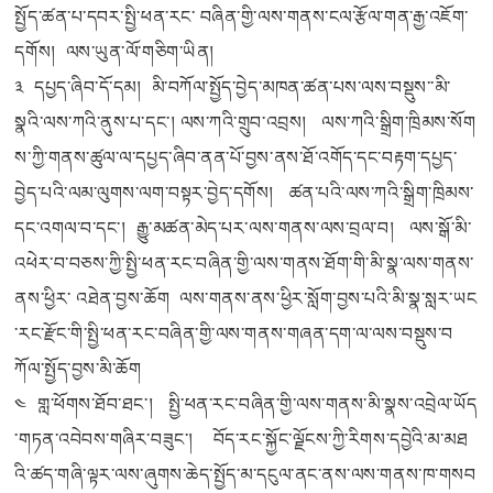
སྤྱོད་ཚན་པ་དབར་སྤྱི་ཕན་རང་ བཞིན་གྱི་ལས་གནས་ངལ་རྩོལ་གན་རྒྱ་འཇོག་
དགོས། ལས་ཡུན་ལོ་གཅིག་ཡིན།
༣ དཔྱད་ཞིབ་དོ་དམ། མི་བཀོལ་སྤྱོད་བྱེད་མཁན་ཚན་པས་ལས་བསྡུས་་མི་
སྣའི་ལས་ཀའི་ནུས་པ་དང་། ལས་ཀའི་གྲུབ་འབྲས། ལས་ཀའི་སྒྲིག་ཁྲིམས་སོག
ས་ཀྱི་གནས་ཚུལ་ལ་དཔྱད་ཞིབ་ནན་པོ་བྱས་ནས་ཐོ་འགོད་དང་བརྟག་དཔྱད་
བྱེད་པའི་ལམ་ལུགས་ལག་བསྟར་བྱེད་དགོས། ཚན་པའི་ལས་ཀའི་སྒྲིག་ཁྲིམས་
དང་འགལ་བ་དང་། རྒྱུ་མཚན་མེད་པར་ལས་གནས་ལས་བྲལ་བ། ལས་སྒོ་མི་
འཕེར་བ་བཅས་ཀྱི་སྤྱི་ཕན་རང་བཞིན་གྱི་ལས་གནས་ཐོག་གི་མི་སྣ་ལས་གནས་
ནས་ཕྱིར་ འཐེན་བྱས་ཆོག ལས་གནས་ནས་ཕྱིར་སློག་བྱས་པའི་མི་སྣ་སླར་ཡང
་རང་རྫོང་གི་སྤྱི་ཕན་རང་བཞིན་གྱི་ལས་གནས་གཞན་དག་ལ་ལས་བསྡུས་བ
ཀོལ་སྤྱོད་བྱས་མི་ཆོག
༤ གླ་ཕོགས་ཐོབ་ཐང་། སྤྱི་ཕན་རང་བཞིན་གྱི་ལས་གནས་མི་སྣས་འབྲེལ་ཡོད
་གཏན་འབེབས་གཞིར་བཟུང་། བོད་རང་སྐྱོང་ལྗོངས་ཀྱི་རིགས་དབྱེའི་མ་མཐ
འི་ཚད་གཞི་ལྟར་ལས་ཞུགས་ཆེད་སྤྱོད་མ་དངུལ་ནང་ནས་ལས་གནས་ཁ་གསབ