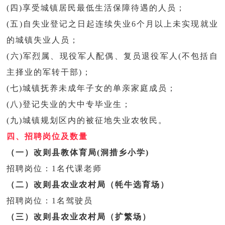
(四)享受城镇居民最低生活保障待遇的人员；
(五)自失业登记之日起连续失业6个月以上未实现就业
的城镇失业人员；
(六)军烈属、现役军人配偶、复员退役军人(不包括自
主择业的军转干部)；
(七)城镇抚养未成年子女的单亲家庭成员；
(八)登记失业的大中专毕业生；
(九)城镇规划区内的被征地失业农牧民。
四、招聘岗位及数量
（一）改则县教体育局
(
洞措乡小学
)
招聘岗位：1名代课老师
（二）改则县农业农村局（牦牛选育场）
招聘岗位：1名驾驶员
（三）改则县农业农村局（扩繁场）