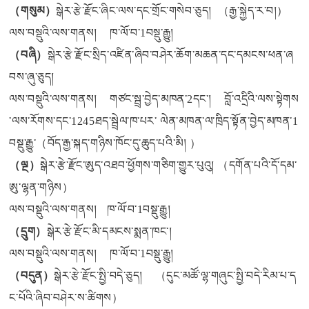
（
གསུམ）
སྒེར་རྩེ་རྫོང་ཞིང་ལས་དང་གྲོང་གསེབ་ཅུད། （རྒྱ་སྐྱེད་ར་བ།）
ལས་བསྡུའི་ལས་གནས། ཁ་ལོ་བ་1བསྡུ་རྒྱུ།
（
བཞི）
སྒེར་རྩེ་རྫོང་སྲིད་འཛིན་ཞིབ་བཤེར་ཆོག་མཆན་དང་དམངས་ཕན་ཞ
བས་ཞུ་ཅུད།
ལས་བསྡུའི་ལས་གནས། གཙང་སྦྲ་བྱེད་མཁན་2དང་། བློ་འདྲིའི་ལས་སྟེགས
་ལས་རོགས་དང་1245ཐད་སྦྲེལ་ཁ་པར་ ལེན་མཁན་ལ་ཁྲིད་སྟོན་བྱེད་མཁན་1
བསྡུ་རྒྱུ་（བོད་རྒྱ་སྐད་གཉིས་ཁོང་དུ་ཆུད་པའི་མི། ）
（
ལྔ）
སྒེར་རྩེ་རྫོང་ཨུད་འཐབ་ཕྱོགས་གཅིག་གྱུར་པུའུ། （དགོན་པའི་དོ་དམ་
ཨུ་ལྷན་གཉིས）
ལས་བསྡུའི་ལས་གནས། ཁ་ལོ་བ་1བསྡུ་རྒྱུ།
（
དྲུག）
སྒེར་རྩེ་རྫོང་མི་དམངས་སྨན་ཁང་།
ལས་བསྡུའི་ལས་གནས། ཁ་ལོ་བ་1བསྡུ་རྒྱུ།
（
བདུན）
སྒེར་རྩེ་རྫོང་སྤྱི་བདེ་ཅུད། （དུང་མཚོ་ལྷ་གཞུང་སྤྱི་བདེ་རིམ་པ་ད
ང་པོའི་ཞིབ་བཤེར་ས་ཚིགས）