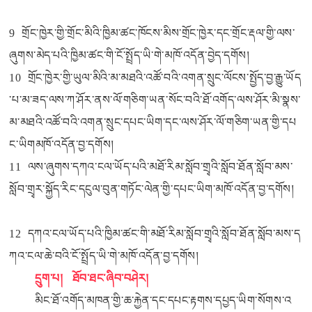
9 གྲོང་ཁྱེར་གྱི་གྲོང་མིའི་ཁྱིམ་ཚང་ཁོངས་མིས་གྲོང་ཁྱེར་དང་གྲོང་རྡལ་གྱི་ལས་
ཞུགས་མེད་པའི་ཁྱིམ་ཚང་གི་ངོ་སྤྲོད་ཡི་གེ་མཁོ་འདོན་བྱེད་དགོས།
10 གྲོང་ཁྱེར་གྱི་ཡུལ་མིའི་མ་མཐའི་འཚོ་བའི་འགན་སྲུང་ལོངས་སྤྱོད་བྱ་རྒྱུ་ཡོད
་པ་མ་ཟད་ལས་ཀ་ཤོར་ནས་ལོ་གཅིག་ཡན་སོང་བའི་ཐོ་འགོད་ལས་ཤོར་མི་སྣས་
མ་མཐའི་འཚོ་བའི་འགན་སྲུང་དཔང་ཡིག་དང་ལས་ཤོར་ལོ་གཅིག་ཡན་གྱི་དཔ
ང་ཡིགམཁོ་འདོན་བྱ་དགོས།
11 ལས་ཞུགས་དཀའ་ངལ་ཡོད་པའི་མཐོ་རིམ་སློབ་གྲྭའི་སློབ་ཐོན་སློབ་མས་
སློབ་གྲྭར་སྐྱོད་རིང་དངུལ་བུན་གཏོང་ལེན་གྱི་དཔང་ཡིག་མཁོ་འདོན་བྱ་དགོས།
12 དཀའ་ངལ་ཡོད་པའི་ཁྱིམ་ཚང་གི་མཐོ་རིམ་སློབ་གྲྭའི་སློབ་ཐོན་སློབ་མས་ད
ཀའ་ངལ་ཆེ་བའི་ངོ་སྤྲོད་ཡི་གེ་མཁོ་འདོན་བྱ་དགོས།
དྲུག་པ། ཐོབ་ཐང་ཞིབ་བཤེར།
མིང་ཐོ་འགོད་མཁན་གྱི་ཆ་རྐྱེན་དང་དཔང་རྟགས་དཔྱད་ཡིག་སོགས་འ