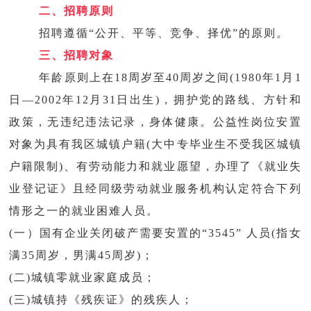
二、招聘原则
招聘遵循“公开、平等、竞争、择优”的原则。
三、招聘对象
年龄原则上在18周岁至40周岁之间(1980年1月1
日—2002年12月31日出生)，拥护党的路线、方针和
政策，无违纪违法记录，身体健康。公益性岗位安置
对象为具有我区城镇户籍(大中专毕业生不受我区城镇
户籍限制)、有劳动能力和就业愿望，办理了《就业失
业登记证》且经同级劳动就业服务机构认定符合下列
情形之一的就业困难人员。
(一）国有企业关闭破产需要安置的“3545” 人员(指女
满35周岁，男满45周岁)；
(二)城镇零就业家庭成员；
(三)城镇持《残疾证》的残疾人；