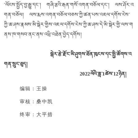
་ལོངས་སྤྱོད་བྱ་རྒྱུ་དང་། གཞི་རྩའི་རྒན་གསོ་འགན་བཅོལ་དང་། ལས་ཤོར་འ
གན་བཅོལ། ལས་རྨས་འགན་བཅོལ་བཅས་ཀྱི་ཚན་པས་འཇལ་དགོས་ངེས་
ཀྱི་ཆ་ཤས་རྣམས་མི་སྒེར་གྱིས་འཇལ་དགོས་ངེས་ཀྱི་ཆ་ཤས་དེ་མི་སྒེར་གྱི་ལས་ག
ནས་ཁ་གསབ་ནང་ནས་འཕྲི་འཐེན་བྱེད་དགོས།
སྒེར་རྩེ་རྫོང་མི་ཤུགས་ཐོན་ཁུངས་དང་སྤྱི་ཚོགས་འ
གན་སྲུང་ཅུད།
2022
ལོའི་ཟླ་
1
ཚེས་
12ཉི
ན།
编辑：王操
审核：桑中凯
终审：大平措