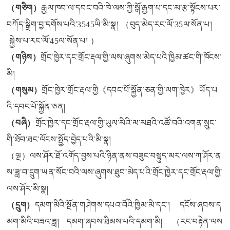
（
གཅིག）
རྒྱལ་ཁབ་ལ་དབང་བའི་ཁེ་ལས་ཀྱི་སྒོ་རྒྱག་པ་དང་མ་རྩ་སྟོངས་པར་
བཀོད་སྒྲིག་བྱ་དགོས་པའི་3545
ཡི་
མི་སྣ། （བུད་མེད་རང་ལོ་35ལ་སོན་པ།
སྐྱེས་པ་རང་ལོ་45ལ་སོན་པ། ）
（
གཉིས）
གྲོང་ཁྱེར་དང་གྲོང་རྡལ་གྱི་ལས་ཞུགས་མེད་པའི་ཁྱིམ་ཚང་གི་ཁོངས་
མི།
（
གསུམ）
གྲོང་ཁྱེར་གྲོང་རྡལ་གྱི《དབང་པོ་སྐྱོན་ཅན་གྱི་ལག་ཁྱེར》ཡོད་པ
འི་དབང་པོ་སྐྱོན་ཅན།
（
བཞི）
གྲོང་ཁྱེར་དང་གྲོང་རྡལ་གྱི་ཡུལ་མིའི་མ་མཐའི་འཚོ་བའི་འགན་སྲུང་
གི་ཐོབ་ཐང་ལོངས་སྤྱོད་བྱེད་པའི་མི་སྣ།
（
ལྔ）ལས་ཤོར་ཐོ་འགོད་བྱས་པའི་ཉིན་ནས་བཟུང་བསྟུད་མར་ལས་ཀ་ཤོར་ན
ས་ཟླ་བ་དྲུག་ཡན་སོང་བའི་ལས་ཞུགས་ཐུབ་མེད་པའི་གྲོང་ཁྱེར་དང་གྲོང་རྡལ་གྱི་
ལས་ཤོར་མི་སྣ།
（
དྲུག）
དམག་མིའི་སྔོན་གཤེགས་དཔའ་བོའི་ཁྱིམ་མི་དང་། དངོས་ཞབས་ད
མག་མིའི་བཟའ་ཟླ། དམག་ཞབས་ཐིམས་པའི་དམག་མི། （རང་བརྟེན་ལས