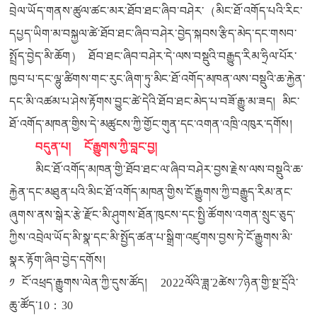
བྲེལ་ཡོད་གནས་ཚུལ་ཚང་མར་ཐོབ་ཐང་ཞིབ་བཤེར་（མིང་ཐོ་འགོད་པའི་རིང་
དཔྱད་ཡིག་མ་བསྐྱལ་ཚེ་ཐོབ་ཐང་ཞིབ་བཤེར་བྱེད་སྐབས་རྩིད་མེད་དང་གསབ་
སྤྲོད་བྱེད་མི་ཆོག） ཐོབ་ཐང་ཞིབ་བཤེར་དེ་ལས་བསྡུའི་བརྒྱུད་རིམ་ཧྲིལ་པོར་
ཁྱབ་པ་དང་ལྷུ་ཚིགས་གང་རུང་ཞིག་ཏུ་མིང་ཐོ་འགོད་མཁན་ལས་བསྡུའི་ཆ་རྐྱེན་
དང་མི་འཚམ་པ་ཤེས་རྟོགས་བྱུང་ཚེ་དེའི་ཐོབ་ཐང་མེད་པ་བཟོ་རྒྱུ་མ་ཟད། མིང་
ཐོ་འགོད་མཁན་གྱིས་དེ་མཚུངས་ཀྱི་གྱོང་གུན་དང་འགན་འཁྲི་འཁུར་དགོས།
བདུན་པ། ངོ་རྒྱུགས་ཀྱི་བླང་བྱ།
མིང་ཐོ་འགོད་མཁན་གྱི་ཐོབ་ཐང་ལ་ཞིབ་བཤེར་བྱས་རྗེས་ལས་བསྡུའི་ཆ་
རྐྱེན་དང་མཐུན་པའི་མིང་ཐོ་འགོད་མཁན་གྱིས་ངོ་རྒྱུགས་ཀྱི་བརྒྱུད་རིམ་ནང་
ཞུགས་ནས་སྒེར་རྩེ་རྫོང་མི་ཤུགས་ཐོན་ཁུངས་དང་སྤྱི་ཚོགས་འགན་སྲུང་ཅུད་
ཀྱིས་འབྲེལ་ཡོད་མི་སྣ་དང་མི་སྤྱོད་ཚན་པ་སྒྲིག་འཛུགས་བྱས་ཏེ་ངོ་རྒྱུགས་མི་
སྣར་རྟོག་ཞིབ་བྱེད་དགོས།
༡ ངོ་
འཕྲད་
རྒྱུགས་
ལེན་
ཀྱི་དུས་ཚོད། 2022ལོའི་ཟླ་2ཚེས་7ཉིན་གྱི་སྔ་དྲོའི་
ཆུ་ཚོད་10：30