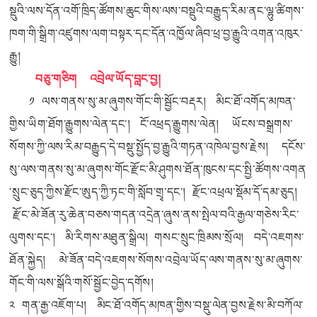
སྡུའི་ལས་དོན་འགོ་ཁྲིད་ཚོགས་ཆུང་གིས་ལས་བསྡུའི་བརྒྱུད་རིམ་ནང་ལྷུ་ཚིགས་
ཁག་གི་སྒྲིག་འཛུགས་ལག་བསྟར་དང་དོན་འཁྱོལ་ཞིབ་ཕྲ་བྱ་རྒྱུའི་འགན་འཁུར་
རྒྱུ།
བཅུ་གཅིག འབྲེལ་ཡོད་བླང་བྱ།
༡ ལས་གནས་སུ་མ་ཞུགས་གོང་གི་སྦྱོང་བརྡར། མིང་ཐོ་འགོད་མཁན་
གྱིས་ཡིག་ཐོག་རྒྱུགས་ལེན་དང་། ངོ་འཕྲད་རྒྱུགས་ལེན། ཡོངས་བསྒྲགས་
སོགས་ཀྱི་ལས་རིམ་བརྒྱུད་དེ་བསྡུ་སྤྱོད་བྱ་རྒྱུའི་གཏན་འཁེལ་བྱས་རྗེས། དངོས་
སུ་ལས་གནས་སུ་མ་ཞུགས་གོང་རྫོང་མི་ཤུགས་ཐོན་ཁུངས་དང་སྤྱི་ཚོགས་འགན
་སྲུང་ཅུད་ཀྱིས་རྫོང་ཨུད་ཀྱི་ཏང་གི་སློབ་གྲྭ་དང་། རྫོང་འཕྲལ་སྡོམ་དོ་དམ་ཅུད།
རྫོང་མེ་ཟོན་རུ་ཆེན་བཅས་གདན་འདྲེན་ཞུས་ནས་སྤེལ་བའི་རྒྱལ་གཅེས་རིང་
ལུགས་དང་། མི་རིགས་མཐུན་སྒྲིལ། གསང་སྲུང་ཁྲིམས་སྲོལ། བདེ་འཇགས་
ཐོན་སྐྱེད། མེ་ཟོན་བདེ་འཇགས་སོགས་འབྲེལ་ཡོད་ལས་གནས་སུ་མ་ཞུགས་
གོང་གི་ལས་སྒོའི་གསོ་སྦྱོང་བྱེད་དགོས།
༢ གན་རྒྱ་འཇོག་པ། མིང་ཐོ་འགོད་མཁན་གྱིས་བསྡུ་ལེན་བྱས་རྗེས་མི་བཀོལ་