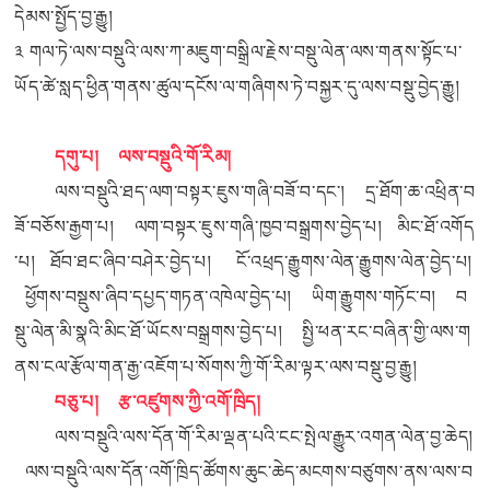
དེམས་སྤྱོད་བྱ་རྒྱུ།
༣ གལ་ཏེ་ལས་བསྡུའི་ལས་ཀ་མཇུག་བསྒྲིལ་རྗེས་བསྡུ་ལེན་ལས་གནས་སྟོང་པ་
ཡོད་ཚེ་སླད་ཕྱིན་གནས་ཚུལ་དངོས་ལ་གཞིགས་ཏེ་བསྐྱར་དུ་ལས་བསྡུ་བྱེད་རྒྱུ།
དགུ་པ། ལས་བསྡུའི་གོ་རིམ།
ལས་བསྡུའི་ཐད་ལག་བསྟར་ཇུས་གཞི་བཟོ་བ་དང་། དྲ་ཐོག་ཆ་འཕྲིན་བ
ཟོ་བཅོས་རྒྱག་པ། ལག་བསྟར་ཇུས་གཞི་ཁྱབ་བསྒྲགས་བྱེད་པ། མིང་ཐོ་འགོད
་པ། ཐོབ་ཐང་ཞིབ་བཤེར་བྱེད་པ། ངོ་
འཕྲད་
རྒྱུགས་
ལེན་
རྒྱུགས་ལེན་བྱེད་པ།
ཕྱོགས་བསྡུས་ཞིབ་དཔྱད་གཏན་འཁེལ་བྱེད་པ། ཡིག་རྒྱུགས་གཏོང་བ། བ
སྡུ་ལེན་མི་སྣའི་མིང་ཐོ་ཡོངས་བསྒྲགས་བྱེད་པ། སྤྱི་ཕན་རང་བཞིན་གྱི་ལས་ག
ནས་ངལ་རྩོལ་གན་རྒྱ་འཇོག་པ་སོགས་ཀྱི་གོ་རིམ་ལྟར་ལས་བསྡུ་བྱ་རྒྱུ།
བཅུ་པ། རྩ་འཛུགས་ཀྱི་འགོ་ཁྲིད།
ལས་བསྡུའི་ལས་དོན་གོ་རིམ་ལྡན་པའི་ངང་སྤེལ་རྒྱུར་འགན་ལེན་བྱ་ཆེད།
ལས་བསྡུའི་ལས་དོན་འགོ་ཁྲིད་ཚོགས་ཆུང་ཆེད་མངགས་བཙུགས་ནས་ལས་བ