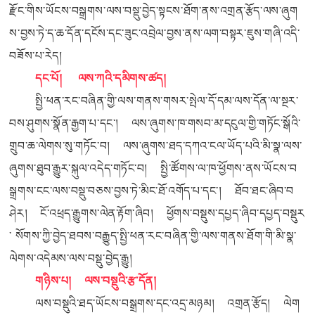
རྫོང་གིས་ཡོངས་བསྒྲགས་ལས་བསྡུ་བྱེད་སྟངས་ཐོག་ནས་འགྲན་རྩོད་ལས་ཞུག
ས་བྱས་ཏེ་ད་ཆ་དོན་དངོས་དང་ཟུང་འབྲེལ་བྱས་ནས་ལག་བསྟར་ཇུས་གཞི་འདི་
བཟོས་པ་རེད།
དང་པོ། ལས་ཀའི་དམིགས་ཚད།
སྤྱི་ཕན་རང་བཞིན་གྱི་ལས་གནས་གསར་སྤེལ་དོ་དམ་ལས་དོན་ལ་སྔར་
བས་ཤུགས་སྣོན་རྒྱག་པ་དང་། ལས་ཞུགས་ཁ་གསབ་མ་དངུལ་གྱི་གཏོང་སྒོའི་
གྲུབ་ཆ་ལེགས་སུ་གཏོང་བ། ལས་ཞུགས་ཐད་དཀའ་ངལ་ཡོད་པའི་མི་སྣ་ལས་
ཞུགས་ཐུབ་རྒྱུར་སྐུལ་འདེད་གཏོང་བ། སྤྱི་ཚོགས་ལ་ཁ་ཕྱོགས་ནས་ཡོངས་བ
སྒྲགས་ངང་ལས་བསྡུ་བཅས་བྱས་ཏེ་མིང་ཐོ་འགོད་པ་དང་། ཐོབ་ཐང་ཞིབ་བ
ཤེར། ངོ་འཕྲད་རྒྱུགས་ལེན་རྟོག་ཞིབ། ཕྱོགས་བསྡུས་དཔྱད་ཞིབ་དཔྱད་བསྡུར
་ སོགས་ཀྱི་བྱེད་ཐབས་བརྒྱུད་སྤྱི་ཕན་རང་བཞིན་གྱི་ལས་གནས་ཐོག་གི་མི་སྣ་
ལེགས་འདེམས་ལས་བསྡུ་བྱེད་རྒྱུ།
གཉིས་པ། ལས་བསྡུའི་རྩ་དོན།
ལས་བསྡུའི་ཐད་ཡོངས་བསྒྲགས་དང་འདྲ་མཉམ། འགྲན་རྩོད། ལེག