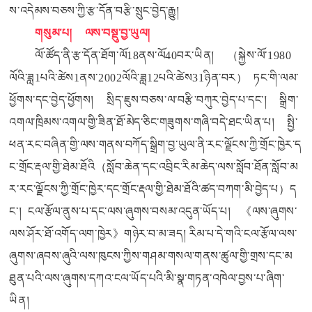
ས་འདེམས་བཅས་ཀྱི་རྩ་དོན་བརྩི་སྲུང་བྱེད་རྒྱུ།
གསུམ་པ། ལས་བསྡུ་བྱ་ཡུལ།
ལོ་ཚོད་ནི་རྩ་དོན་ཐོག་ལོ18ནས་ལོ40བར་ཡིན། （སྐྱེས་ལོ་1980
ལོའི་ཟླ1པའི་ཚེས1ནས་2002ལོའི་ཟླ12པའི་ཚེས31ཉིན་བར） ཏང་གི་ལམ་
ཕྱོགས་དང་བྱེད་ཕྱོགས། སྲིད་ཇུས་བཅས་ལ་བརྩི་བཀུར་བྱེད་པ་དང་། སྒྲིག་
འགལ་ཁྲིམས་འགལ་གྱི་ཟིན་ཐོ་མེད་ཅིང་གཟུགས་གཞི་བདེ་ཐང་ཡིན་པ། སྤྱི་
ཕན་རང་བཞིན་གྱི་ལས་གནས་བཀོད་སྒྲིག་བྱ་ཡུལ་ནི་རང་ལྗོངས་ཀྱི་གྲོང་ཁྱེར་ད
ང་གྲོང་རྡལ་གྱི་ཐེམ་ཐོའི（སློབ་ཆེན་དང་འབྲིང་རིམ་ཆེད་ལས་སློབ་ཐོན་སློབ་མ
ར་རང་ལྗོངས་ཀྱི་གྲོང་ཁྱེར་དང་གྲོང་རྡལ་གྱི་ཐེམ་ཐོའི་ཚད་བཀག་མི་བྱེད་པ）ད
ང་། ངལ་རྩོལ་ནུས་པ་དང་ལས་ཞུགས་བསམ་འདུན་ཡོད་པ། 《ལས་ཞུགས་
ལས་ཤོར་ཐོ་འགོད་ལག་ཁྱེར》གཉེར་བ་མ་ཟད། རིམ་པ་དེ་གའི་ངལ་རྩོལ་ལས་
ཞུགས་ཞབས་ཞུའི་ལས་ཁུངས་ཀྱིས་གཤམ་གསལ་གནས་ཚུལ་གྱི་གྲས་དང་མ
ཐུན་པའི་ལས་ཞུགས་དཀའ་ངལ་ཡོད་པའི་མི་སྣ་གཏན་འཁེལ་བྱས་པ་ཞིག་
ཡིན།