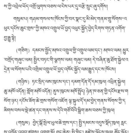
ས་ཀྱི་འབྲེལ་ཡོད་འགྲོ་ལུགས་བཅས་ལ་ངེས་པར་དུ་བརྩི་སྲུང་ཞུ་དགོས།
གསུམ་པ། གཤམ་གསལ་ས་ཁོངས་ཀྱི་བར་སྣང་དུ་མི་མེད་གནམ་གྲུ་སོགས“འ
ཕུར་དངོས་ཆུང་གྲས”ཀྱི་མཁའ་འགྲུལ་ཡོ་བྱད་འཕུར་སྐྱོད་བྱེད་རིགས་གཏན་འགོག་
བྱ་རྒྱུ་སྟེ།
（གཅིག）དམངས་སྤྱོད་མཁའ་འགྲུལ་གྱི་འགྲུལ་ལམ་དང་། མཁའ་ལམ། མྱུར
་བགྲོད་གཞུང་ལམ། སྤྱིར་བཏང་གི་ལྕགས་ལམ། གཞུང་ལམ། དེ་བཞིན་ཆུ་ཐོག་སྐྱེལ་འ
དྲེན་ལ་སོགས་པའི་འགྲིམ་འགྲུལ་ཡོ་བྱད་འཁོར་སྐྱོད་ལམ་རྒྱུད་དང་ས་ཁོངས།
（གཉིས）ཏང་སྲིད་ལས་ཁུངས་དང་། དམག་དོན་དོ་དམ་ཁུལ། འཕྲིན་སྐྱེལ།
ཆུ་མཁོ་འདོན། གློག་མཁོ་འདོན། ནུས་ཁུངས་མཁོ་སྤྲོད། ཉེན་ཁ་ཅན་གྱི་དངོས་རྫས་ག
སོག་ཉར། དངོས་ཟོག་ཆེ་གྲས་གསོག་འཇོག ལྟ་སྐུལ་དོ་དམ་བྱེད་གནས་སོགས་ཀྱི་ད
མིགས་བསལ་སྡེ་ཚན་དང་གནས་ས་དེའི་གཙོ་བོའི་སྒྲིག་ཆས་བཅས་ཀྱི་ཁུལ།
（གསུམ）བྱེད་སྒོ་སྤེལ་ཡུལ་ཆེ་གྲས་དང་། སྤྱི་དམངས་འདུས་སྡོད་ཁུལ། རླང
ས་འཁོར་འབབ་ཚུགས། འགག་སྒོ། ཐང་ཆེན། སྤྱི་གླིང་། མཛེས་ལྗོངས་ཁུལ། ཚོང་སྐོར།