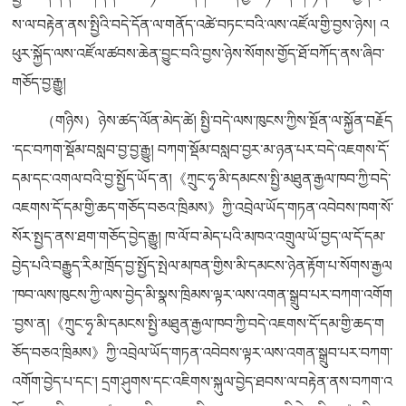
ས་ལ་བརྟེན་ནས་སྤྱིའི་བདེ་དོན་ལ་གནོད་འཚེ་བཏང་བའི་ལས་འཛོལ་གྱི་བྱས་ཉེས། འ
ཕུར་སྐྱོད་ལས་འཛོལ་ཚབས་ཆེན་བྱུང་བའི་བྱས་ཉེས་སོགས་གྱོད་ཐོ་བཀོད་ནས་ཞིབ་
གཅོད་བྱ་རྒྱུ།
（གཉིས）ཉེས་ཚད་ལོན་མེད་ཚེ། སྤྱི་བདེ་ལས་ཁུངས་ཀྱིས་སྔོན་ལ་སྐྱོན་བརྗོད
་དང་བཀག་སྡོམ་བསླབ་བྱ་བྱ་རྒྱུ། བཀག་སྡོམ་བསླབ་བྱར་མ་ཉན་པར་བདེ་འཇགས་དོ་
དམ་དང་འགལ་བའི་བྱ་སྤྱོད་ཡོད་ན།《ཀྲུང་ཧྭ་མི་དམངས་སྤྱི་མཐུན་རྒྱལ་ཁབ་ཀྱི་བདེ་
འཇགས་དོ་དམ་གྱི་ཆད་གཅོད་བཅའ་ཁྲིམས》ཀྱི་འབྲེལ་ཡོད་གཏན་འབེབས་ཁག་སོ་
སོར་སྤྱད་ནས་ཐག་གཅོད་བྱེད་རྒྱུ། ཁ་ལོ་བ་མེད་པའི་མཁའ་འགྲུལ་ཡོ་བྱད་ལ་དོ་དམ་
བྱེད་པའི་བརྒྱུད་རིམ་ཁྲོད་བྱ་སྤྱོད་སྤེལ་མཁན་གྱིས་མི་དམངས་ཉེན་རྟོག་པ་སོགས་རྒྱལ
་ཁབ་ལས་ཁུངས་ཀྱི་ལས་བྱེད་མི་སྣས་ཁྲིམས་ལྟར་ལས་འགན་སྒྲུབ་པར་བཀག་འགོག
་བྱས་ན།《ཀྲུང་ཧྭ་མི་དམངས་སྤྱི་མཐུན་རྒྱལ་ཁབ་ཀྱི་བདེ་འཇགས་དོ་དམ་གྱི་ཆད་ག
ཅོད་བཅའ་ཁྲིམས》ཀྱི་འབྲེལ་ཡོད་གཏན་འབེབས་ལྟར་ལས་འགན་སྒྲུབ་པར་བཀག་
འགོག་བྱེད་པ་དང་། དྲག་ཤུགས་དང་འཇིགས་སྐུལ་བྱེད་ཐབས་ལ་བརྟེན་ནས་བཀག་འ