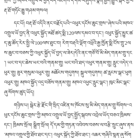
གྲས”ཀྱི་མཁའ་འགྲུལ་ཡོ་བྱད་བདེ་འཇགས་དོ་དམ་ལ་ཤུགས་སྣོན་རྒྱག་རྒྱུའི་སྐོར་གྱི་བ
རྡ་ཐོ་གཏོང་རྒྱུ་གཤམ་གསལ།
དང་པོ། བརྡ་ཐོ་འདིའི་ནང་བརྗོད་པའི“འཕུར་དངོས་ཆུང་གྲས”ཞེས་པའི་མཁའ་
འགྲུལ་ཡོ་བྱད་ནི་འཕུར་སྐྱོད་མཐོ་ཚད་སྨི་120ལས་དམའ་བ་དང་། འཕུར་སྐྱོད་མྱུར་ཚ
ད་ཆུ་ཚོད་རེར་སྤྱི་ལེ་100ལས་ཐུང་བ། རེག་བརྡའི་ལྡོག་འཕྲོའི་རྒྱ་ཁྱོན་སྨི་ངོས་གྲུ་2ལ
ས་ཆུང་བ་བཅས་ཀྱི་འཕུར་སྐྱོད་ཡོ་བྱད་ལ་ཟེར།དེའི་ནང་གཙོ་བོ་མི་མེད་གནམ་གྲུ་དང
་། ཡང་བ་དང་ཆེས་ཡང་བའི་གནམ་གྲུ། ཡང་བའི་ཐད་འཕུར་གནམ་གྲུ། རླུང་འདེད་འ
ཕུར་གྲུ། ཟུར་གསུམ་འཕུར་གྲུ། མཆོངས་གདུགས། སྒུལ་གདུགས། ཚ་རླངས་ལྒང་ཕུག
འཕུར་གྲུ། མཁའ་སྐྱོད་འདྲ་བཟོས་གནམ་གྲུ། མཁའ་འཕྱང་རླུང་ལྒང་། ཁུང་མིང་ལྒང་
ཞུ་སོགས་ཚུད་ཡོད།
གཉིས་པ། སྒེར་རྩེ་རྫོང་གི་སྲིད་འཛིན་ས་ཁོངས་སུ་མི་མེད་གནམ་གྲུ་སོགས“འ
ཕུར་དངོས་ཆུང་གྲས”ཀྱི་མཁའ་འགྲུལ་ཡོ་བྱད་སྤྱོད་སྐབས་འབྲེལ་ཡོད་བཅའ་ཁྲིམས་
དང་། ཁྲིམས་སྲོལ། སྒྲིག་སྲོལ། དོ་དམ་གྱི་གཏན་འབེབས་བཅས་ལ་བརྩི་སྲུང་ཞུས་ནས
་མཁའ་འགྲུལ་གྱི་ཐོབ་ཐང་དང་། འཕུར་སྐྱོད་ཀྱི་ཐོབ་ཐང་། འཆར་གཞིའི་སྙན་ཞུ་སོག