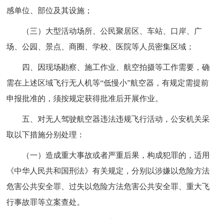
感单位、部位及其设施；
（三）大型活动场所、公民聚居区、车站、口岸、广
场、公园、景点、商圈、学校、医院等人员密集区域；
四、因现场勘察、施工作业、航空拍摄等工作需要，确
需在上述区域飞行无人机等“低慢小”航空器，有规定需提前
申报批准的，须按规定获得批准后开展作业。
五、对无人驾驶航空器违法违规飞行活动，公安机关采
取以下措施分别处理：
（一）造成重大事故或者严重后果，构成犯罪的，适用
《中华人民共和国刑法》有关规定，分别以涉嫌以危险方法
危害公共安全罪、过失以危险方法危害公共安全罪、重大飞
行事故罪等立案查处。