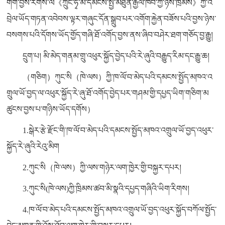
གོག་བྱས་རིགས་ལ《ཀྲུང་ཧྭ་མི་དམངས་སྤྱི་མཐུན་རྒྱལ་ཁབ་ཀྱི་ཉེས་ཁྲིམས》ཀྱི་འ
བྲེལ་ཡོད་གཏན་འབེབས་ལྟར་གཞུང་དོན་སྒྲུབ་པར་འགོག་རྐྱེན་བཟོས་པའི་བྱས་ཉེས་
བསགས་པའི་དོགས་ཡོད་གྱོད་གཞི་ཐོ་འགོད་བྱས་ནས་ཞིབ་བཤེར་ཐག་གཅོད་བྱ་རྒྱུ།
དྲུག་པ། མི་མེད་གནམ་གྲུ་འཕུར་སྐྱོད་བྱེད་པའི་རེ་ཞུའི་བརྒྱུད་རིམ་དང་རྒྱུ་ཆ།
（གཅིག）ཀུང་སི（ཁེ་ལས）ཀྱི་ཁ་ལོ་བ་མེད་པའི་དམངས་སྤྱོད་མཁའ་འ
གྲུལ་ཡོ་བྱད་ལ་འཕུར་སྐྱོད་རེ་ཞུ་ཐོ་འགོད་བྱེད་པར་གཤམ་གྱི་དཔྱད་ཡིག་གཅིག་མ
ཚུངས་བྱས་པ་གཉིས་ཡོད་དགོས）
1.སྒེར་རྩེ་རྫོང་གི་ཁ་ལོ་བ་མེད་པའི་དམངས་སྤྱོད་མཁའ་འགྲུལ་ཡོ་བྱད་འཕུར་
སྐྱོད་རེ་ཞུའི་རེའུ་མིག
2.ཀུང་སི（ཁེ་ལས）ཀྱི་ལས་གཉེར་ལག་ཁྱེར་གྱི་བསྐྱར་དཔར།
3.ཀུང་སི(ཁེ་ལས)ཀྱི་ཁྲིམས་ཚབ་མི་སྣའི་དཔྱད་གཞིའི་ཡིག་རིགས།
4.ཁ་ལོ་བ་མེད་པའི་དམངས་སྤྱོད་མཁའ་འགྲུལ་ཡོ་བྱད་འཕུར་སྐྱོད་བཀོལ་སྤྱོད་