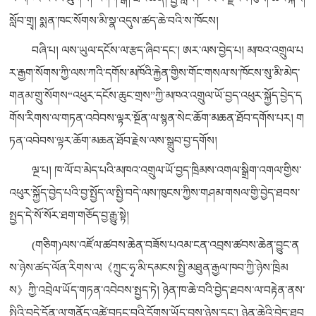
སློབ་གྲྭ། སྨན་ཁང་སོགས་མི་སྣ་འདུས་ཚད་ཆེ་བའི་ས་ཁོངས།
བཞི་པ། ལས་ཡུལ་དངོས་ལ་རྩད་ཞིབ་དང་། ཨར་ལས་བྱེད་པ། མཁའ་འགྲུལ་པ
ར་རྒྱག་སོགས་ཀྱི་ལས་ཀའི་དགོས་མཁོའི་རྐྱེན་གྱིས་གོང་གསལ་ས་ཁོངས་སུ་མི་མེད་
གནམ་གྲུ་སོགས“འཕུར་དངོས་ཆུང་གྲས”ཀྱི་མཁའ་འགྲུལ་ཡོ་བྱད་འཕུར་སྐྱོད་བྱེད་ད
གོས་རིགས་ལ་གཏན་འབེབས་ལྟར་སྔོན་ལ་སྙན་སེང་ཆོག་མཆན་ཐོབ་དགོས་པར། ག
ཏན་འབེབས་ལྟར་ཆོག་མཆན་ཐོབ་རྗེས་ལས་སྒྲུབ་བྱ་དགོས།
ལྔ་པ། ཁ་ལོ་བ་མེད་པའི་མཁའ་འགྲུལ་ཡོ་བྱད་ཁྲིམས་འགལ་སྒྲིག་འགལ་གྱིས་
འཕུར་སྐྱོད་བྱེད་པའི་བྱ་སྤྱོད་ལ་སྤྱི་བདེ་ལས་ཁུངས་ཀྱིས་གཤམ་གསལ་གྱི་བྱེད་ཐབས་
སྤྱད་དེ་སོ་སོར་ཐག་གཅོད་བྱ་རྒྱུ་སྟེ།
(གཅིག)ལས་འཛོལ་ཚབས་ཆེན་བཟོས་པའམ་ངན་འབྲས་ཚབས་ཆེན་བྱུང་ན
ས་ཉེས་ཚད་ལོན་རིགས་ལ《ཀྲུང་ཧྭ་མི་དམངས་སྤྱི་མཐུན་རྒྱལ་ཁབ་ཀྱི་ཉེས་ཁྲིམ
ས》ཀྱི་འབྲེལ་ཡོད་གཏན་འབེབས་སྤྱད་ཏེ། ཉེན་ཁ་ཆེ་བའི་བྱེད་ཐབས་ལ་བརྟེན་ནས་
སྤྱིའི་བདེ་དོན་ལ་གནོད་འཚེ་བཏང་བའི་དོགས་ཡོད་བྱས་ཉེས་དང་། ཉེན་ཆེའི་བྱེད་ཐབ