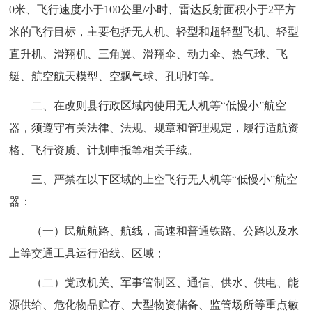
0米、飞行速度小于100公里/小时、雷达反射面积小于2平方
米的飞行目标，主要包括无人机、轻型和超轻型飞机、轻型
直升机、滑翔机、三角翼、滑翔伞、动力伞、热气球、飞
艇、航空航天模型、空飘气球、孔明灯等。
二、在改则县行政区域内使用无人机等“低慢小”航空
器，须遵守有关法律、法规、规章和管理规定，履行适航资
格、飞行资质、计划申报等相关手续。
三、严禁在以下区域的上空飞行无人机等“低慢小”航空
器：
（一）民航航路、航线，高速和普通铁路、公路以及水
上等交通工具运行沿线、区域；
（二）党政机关、军事管制区、通信、供水、供电、能
源供给、危化物品贮存、大型物资储备、监管场所等重点敏