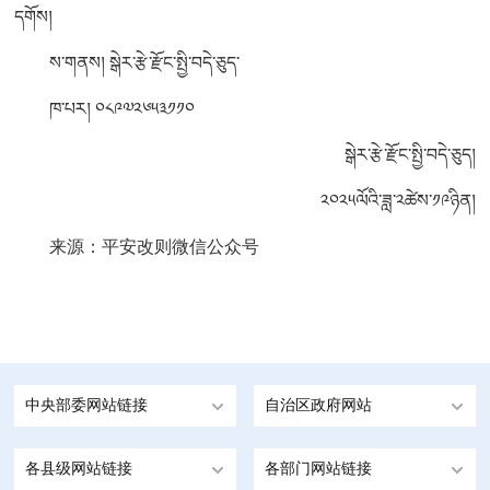
དགོས།
ས་གནས། སྒེར་རྩེ་རྫོང་སྤྱི་བདེ་ཅུད་
ཁ་པར། ༠༨༩༧༢༦༥༣༡༡༠
སྒེར་རྩེ་རྫོང་སྤྱི་བདེ་ཅུད།
༢༠༢༥ལོའི་ཟླ་༢ཚེས་༡༩ཉིན།
来源：平安改则微信公众号
中央部委网站链接
自治区政府网站
各县级网站链接
各部门网站链接