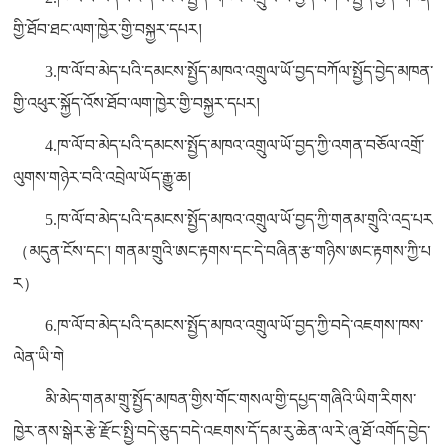
གྱི་ཐོབ་ཐང་ལག་ཁྱེར་གྱི་བསྐྱར་དཔར།
3.ཁ་ལོ་བ་མེད་པའི་དམངས་སྤྱོད་མཁའ་འགྲུལ་ཡོ་བྱད་བཀོལ་སྤྱོད་བྱེད་མཁན་
གྱི་འཕུར་སྐྱོད་འོས་ཐོབ་ལག་ཁྱེར་གྱི་བསྐྱར་དཔར།
4.ཁ་ལོ་བ་མེད་པའི་དམངས་སྤྱོད་མཁའ་འགྲུལ་ཡོ་བྱད་ཀྱི་འགན་བཅོལ་འགྲོ་
ལུགས་གཉེར་བའི་འབྲེལ་ཡོད་རྒྱུ་ཆ།
5.ཁ་ལོ་བ་མེད་པའི་དམངས་སྤྱོད་མཁའ་འགྲུལ་ཡོ་བྱད་ཀྱི་གནམ་གྲུའི་འདྲ་པར
（མདུན་ངོས་དང་། གནམ་གྲུའི་ཨང་རྟགས་དང་དེ་བཞིན་རྩ་གཉིས་ཨང་རྟགས་ཀྱི་པ
ར）
6.ཁ་ལོ་བ་མེད་པའི་དམངས་སྤྱོད་མཁའ་འགྲུལ་ཡོ་བྱད་ཀྱི་བདེ་འཇགས་ཁས་
ལེན་ཡི་གེ
མི་མེད་གནམ་གྲུ་སྤྱོད་མཁན་གྱིས་གོང་གསལ་གྱི་དཔྱད་གཞིའི་ཡིག་རིགས་
ཁྱེར་ནས་སྒེར་རྩེ་རྫོང་སྤྱི་བདེ་ཅུད་བདེ་འཇགས་དོ་དམ་རུ་ཆེན་ལ་རེ་ཞུ་ཐོ་འགོད་བྱེད་