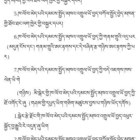
བྱེད་མཁན་གྱི་འོས་ཐོབ་ལག་ཁྱེར་གྱི་བསྐྱར་དཔར།
5.ཁ་ལོ་བ་མེད་པའི་དམངས་སྤྱོད་མཁའ་འགྲུལ་ཡོ་བྱད་བཀོལ་སྤྱོད་བྱེད་མཁན་
གྱི་ཐོབ་ཐང་ལག་ཁྱེར་གྱི་བསྐྱར་དཔར།
6.ཁ་ལོ་བ་མེད་པའི་དམངས་སྤྱོད་མཁའ་འགྲུལ་ཡོ་བྱད་ཀྱི་གནམ་གྲུའི་འདྲ་པར
（མདུན་ངོས་དང་། གནམ་གྲུའི་ཨང་རྟགས་དང་དེ་བཞིན་རྩ་གཉིས་ཨང་རྟགས་ཀྱི་པ
ར）
7.ཁ་ལོ་བ་མེད་པའི་དམངས་སྤྱོད་མཁའ་འགྲུལ་ཡོ་བྱད་ཀྱི་བདེ་འཇགས་ཁས་
ལེན་ཡི་གེ
（གཉིས）མི་སྒེར་གྱི་ཁ་ལོ་བ་མེད་པའི་དམངས་སྤྱོད་མཁའ་འགྲུལ་ཡོ་བྱད་ཀྱི་
ཐོ་འགོད་རེ་ཞུ（གཤམ་གྱི་དཔྱད་ཡིག་གཅིག་མཚུངས་བྱས་པ་གཉིས་ཡོད་དགོས）
1.སྒེར་རྩེ་རྫོང་གི་ཁ་ལོ་བ་མེད་པའི་དམངས་སྤྱོད་མཁའ་འགྲུལ་ཡོ་བྱད་འཕུར་
སྐྱོད་བྱ་རྒྱུའི་རེ་འདུན་ཞུ་ཡིག
2.ཁ་ལོ་བ་མེད་པའི་དམངས་སྤྱོད་མཁའ་འགྲུལ་ཡོ་བྱད་བཀོལ་སྤྱོད་བྱེད་མཁན་