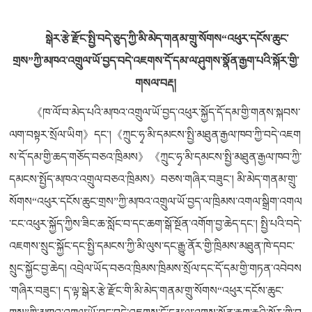
སྒེར་རྩེ་རྫོང་སྤྱི་བདེ་ཅུད་ཀྱི་མི་མེད་གནམ་གྲུ་སོགས“འཕུར་དངོས་ཆུང་
གྲས”ཀྱི་མཁའ་འགྲུལ་ཡོ་བྱད་བདེ་འཇགས་དོ་དམ་ལ་ཤུགས་སྣོན་རྒྱག་པའི་སྐོར་གྱི་
གསལ་བརྡ།
《ཁ་ལོ་བ་མེད་པའི་མཁའ་འགྲུལ་ཡོ་བྱད་འཕུར་སྐྱོད་དོ་དམ་གྱི་གནས་སྐབས་
ལག་བསྟར་སྲོལ་ཡིག》དང་།《ཀྲུང་ཧྭ་མི་དམངས་སྤྱི་མཐུན་རྒྱལ་ཁབ་ཀྱི་བདེ་འཇག
ས་དོ་དམ་གྱི་ཆད་གཅོད་བཅའ་ཁྲིམས》《ཀྲུང་ཧྭ་མི་དམངས་སྤྱི་མཐུན་རྒྱལ་ཁབ་ཀྱི་
དམངས་སྤྱོད་མཁའ་འགྲུལ་བཅའ་ཁྲིམས》བཅས་གཞིར་བཟུང་། མི་མེད་གནམ་གྲུ་
སོགས“འཕུར་དངོས་ཆུང་གྲས”ཀྱི་མཁའ་འགྲུལ་ཡོ་བྱད་ལ་ཁྲིམས་འགལ་སྒྲིག་འགལ
་ངང་འཕུར་སྐྱོད་ཀྱིས་ཟིང་ཆ་སློང་བ་དང་ཆག་སྒོ་སྔོན་འགོག་བྱ་ཆེད་དང་། སྤྱི་པའི་བདེ་
འཇགས་སྲུང་སྐྱོང་དང་སྤྱི་དམངས་ཀྱི་མི་ལུས་དང་རྒྱུ་ནོར་གྱི་ཁྲིམས་མཐུན་ཁེ་དབང་
སྲུང་སྐྱོང་བྱ་ཆེད། འབྲེལ་ཡོད་བཅའ་ཁྲིམས་ཁྲིམས་སྲོལ་དང་དོ་དམ་གྱི་གཏན་འབེབས
་གཞིར་བཟུང་། ད་ལྟ་སྒེར་རྩེ་རྫོང་གི་མི་མེད་གནམ་གྲུ་སོགས“འཕུར་དངོས་ཆུང་