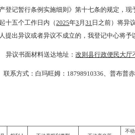
产登记暂行条例实施细则》第十七条的规定，现
起十五个工作日内（
202
5
年
3
月
31
日之前）将异
人提出异议或者异议不成立的，我登记中心将予
异议书面材料送达地址：
改则县行政便民大厅
联系方式：白玛旺姆：
18798910336、普布普赤：
不动