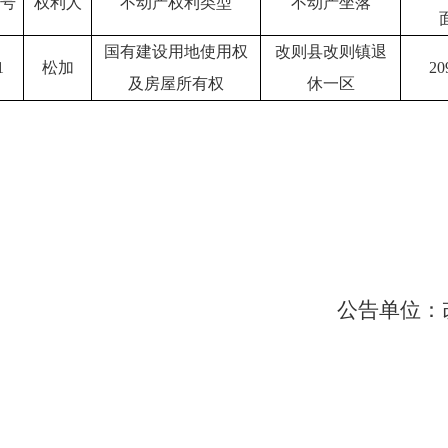
序号
权利人
不动产权利类型
不动产坐落
国有建设用地使用权
改则县改则镇退
1
松加
20
及房屋所有权
休一区
公告单位：