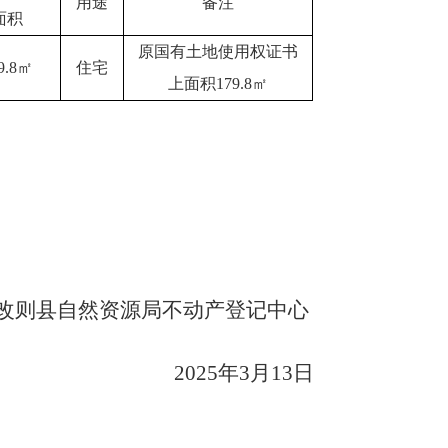
用途
备注
面积
原国有土地使用权证书
9.8㎡
住宅
上面积
179.8㎡
改则县自然资源局不动产登记中心
202
5
年
3
月
13
日