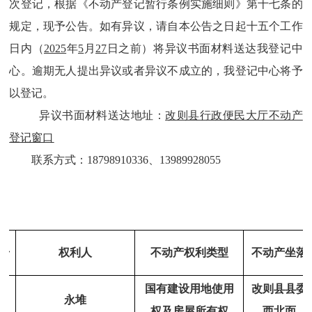
次登记，根据《不动产登记暂行条例实施细则》第十七条的
规定，现予公告。如有异议，请自本公告之日起十五个工作
日内（
202
5
年
5
月
27
日之前）将异议书面材料送达我登记中
心。逾期无人提出异议或者异议不成立的，我登记中心将予
以登记。
异议书面材料送达地址：
改则县行政便民大厅不动产
登记窗口
联系方式：
18798910336、13989928055
号
权利人
不动产权利类型
不动产坐落
国有建设用地使用
改则县县委
1
永堆
权及房屋所有权
西北面