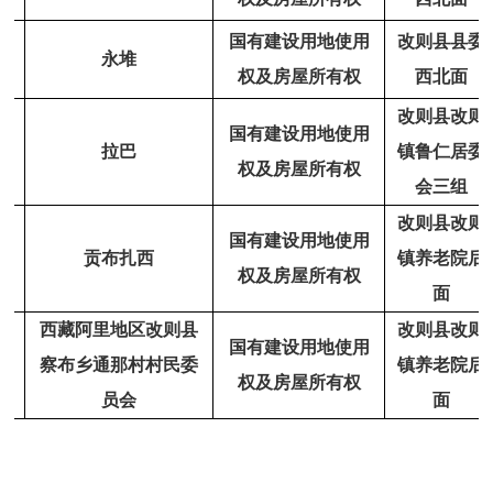
国有建设用地使用
改则县县委
2
永堆
权及房屋所有权
西北面
改则县改则
国有建设用地使用
3
拉巴
镇鲁仁居委
权及房屋所有权
会三组
改则县改则
国有建设用地使用
4
贡布扎西
镇养老院后
权及房屋所有权
面
西藏阿里地区改则县
改则县改则
国有建设用地使用
5
察布乡通那村村民委
镇养老院后
权及房屋所有权
员会
面