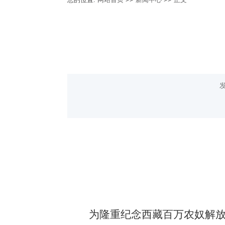
为隆重纪念西藏百万农奴解放