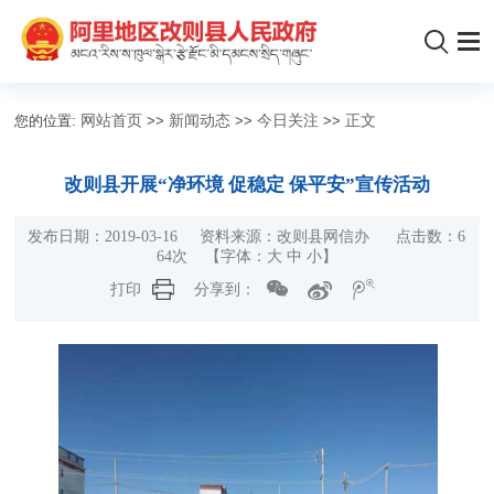
您的位置:
网站首页
>>
新闻动态
>>
今日关注
>>
正文
改则县开展“净环境 促稳定 保平安”宣传活动
发布日期：2019-03-16 资料来源：改则县网信办 点击数：
6
64
次 【字体：
大
中
小
】
打印
分享到：