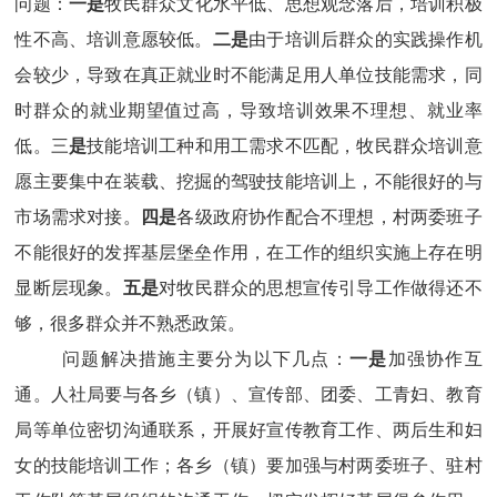
问题：
一是
牧民群众文化水平低、思想观念落后，培训积极
性不高、培训意愿较低。
二是
由于培训后群众的实践操作机
会较少，导致在真正就业时不能满足用人单位技能需求，同
时群众的就业期望值过高，导致培训效果不理想、就业率
低。三
是
技能培训工种和用工需求不匹配，牧民群众培训
意
愿主要集中在装载、挖掘的驾驶技能培训上，不能很好的与
市场需求对接。
四是
各级政府协作配合不理想，村两委班子
不能很好的发挥基层堡垒作用，在工作的组织实施上存在明
显断层现象。
五是
对牧民群众的思想宣传引导工作做得还不
够，很多群众并不熟悉政策。
问题解决措施主要分为以下几点：
一是
加强协作互
通。人社局要与各乡（镇）、宣传部、团委、工青妇、教育
局等单位密切沟通联系，开展好宣传教育工作、两后生和妇
女的技能培训工作；各乡（镇）要加强与村两委班子、驻村