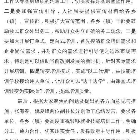
工作队等基层组织的沟通工作，切实发挥好基层堡垒作用。
二是
要加强宣传引导，人社局要提供宣传材料给各乡
（镇）、宣传部，积极扩大宣传范围，各乡（镇）干部要鼓
励牧民群众外出务工，帮助群众树立正确的务工观念。三
是
要加大开展订单式、定向式培训，首先摸清群众培训需求和
企业岗位需求，并对群众的需求进行引导使之适应市场需
求，特别是可以借助当前改则发展的新时机，针对实际需求
开展培训。
四是
转变培训模式，实施
“以工代训”，由技能培
训学校接洽用人单位，让群众可以“边干边学”，由课堂式培
训转变为实际操作培训，提高培训质量。
最后，根据大家聚焦的问题及提出的各方面意见与措
施，张海春、姚夏峰两位副县长分别做了总结发言。要求各
单位、各乡（镇）要高度重视转移就业技能培训工作，明确
分工、通力合作、切实压实责任，发挥政府主导作用，积极