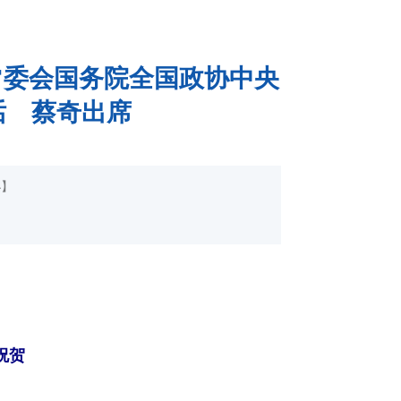
常委会国务院全国政协中央
话 蔡奇出席
小
】
祝贺