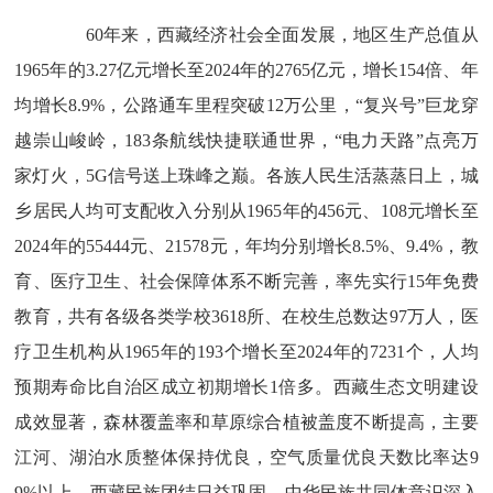
60年来，西藏经济社会全面发展，地区生产总值从
1965年的3.27亿元增长至2024年的2765亿元，增长154倍、年
均增长8.9%，公路通车里程突破12万公里，“复兴号”巨龙穿
越崇山峻岭，183条航线快捷联通世界，“电力天路”点亮万
家灯火，5G信号送上珠峰之巅。各族人民生活蒸蒸日上，城
乡居民人均可支配收入分别从1965年的456元、108元增长至
2024年的55444元、21578元，年均分别增长8.5%、9.4%，教
育、医疗卫生、社会保障体系不断完善，率先实行15年免费
教育，共有各级各类学校3618所、在校生总数达97万人，医
疗卫生机构从1965年的193个增长至2024年的7231个，人均
预期寿命比自治区成立初期增长1倍多。西藏生态文明建设
成效显著，森林覆盖率和草原综合植被盖度不断提高，主要
江河、湖泊水质整体保持优良，空气质量优良天数比率达9
9%以上。西藏民族团结日益巩固，中华民族共同体意识深入