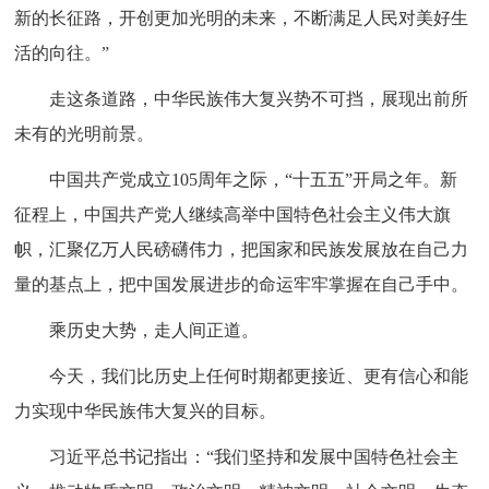
新的长征路，开创更加光明的未来，不断满足人民对美好生
活的向往。”
走这条道路，中华民族伟大复兴势不可挡，展现出前所
未有的光明前景。
中国共产党成立105周年之际，“十五五”开局之年。新
征程上，中国共产党人继续高举中国特色社会主义伟大旗
帜，汇聚亿万人民磅礴伟力，把国家和民族发展放在自己力
量的基点上，把中国发展进步的命运牢牢掌握在自己手中。
乘历史大势，走人间正道。
今天，我们比历史上任何时期都更接近、更有信心和能
力实现中华民族伟大复兴的目标。
习近平总书记指出：“我们坚持和发展中国特色社会主