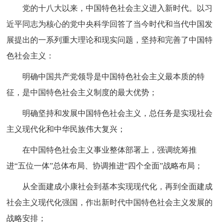
党的十八大以来，中国特色社会主义进入新时代。以习
近平同志为核心的党中央科学回答了当今时代和当代中国发
展提出的一系列重大理论和现实问题，坚持和完善了中国特
色社会主义：
明确中国共产党领导是中国特色社会主义最本质的特
征，是中国特色社会主义制度的最大优势；
明确坚持和发展中国特色社会主义，总任务是实现社会
主义现代化和中华民族伟大复兴；
在中国特色社会主义事业整体部署上，强调统筹推
进“五位一体”总体布局、协调推进“四个全面”战略布局；
从全面建成小康社会到基本实现现代化，再到全面建成
社会主义现代化强国，作出新时代中国特色社会主义发展的
战略安排；