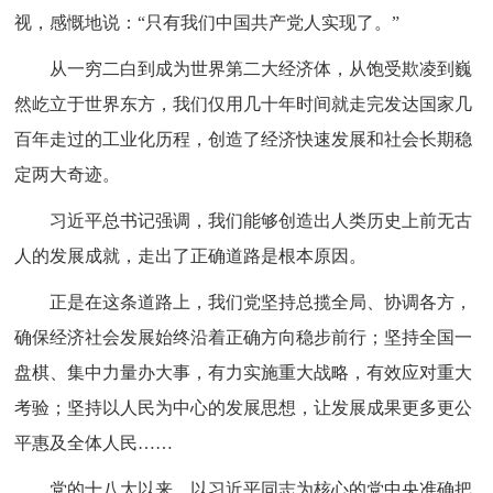
视，感慨地说：“只有我们中国共产党人实现了。”
从一穷二白到成为世界第二大经济体，从饱受欺凌到巍
然屹立于世界东方，我们仅用几十年时间就走完发达国家几
百年走过的工业化历程，创造了经济快速发展和社会长期稳
定两大奇迹。
习近平总书记强调，我们能够创造出人类历史上前无古
人的发展成就，走出了正确道路是根本原因。
正是在这条道路上，我们党坚持总揽全局、协调各方，
确保经济社会发展始终沿着正确方向稳步前行；坚持全国一
盘棋、集中力量办大事，有力实施重大战略，有效应对重大
考验；坚持以人民为中心的发展思想，让发展成果更多更公
平惠及全体人民……
党的十八大以来，以习近平同志为核心的党中央准确把