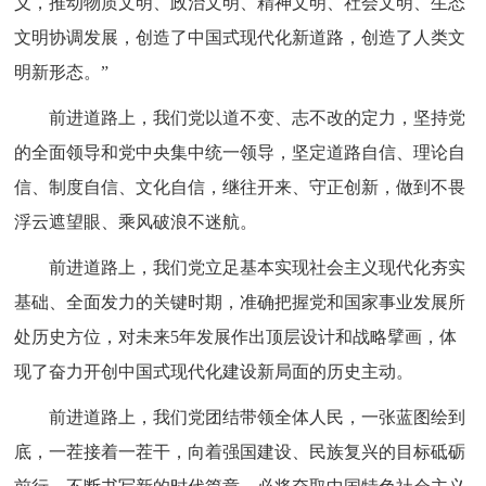
义，推动物质文明、政治文明、精神文明、社会文明、生态
文明协调发展，创造了中国式现代化新道路，创造了人类文
明新形态。”
前进道路上，我们党以道不变、志不改的定力，坚持党
的全面领导和党中央集中统一领导，坚定道路自信、理论自
信、制度自信、文化自信，继往开来、守正创新，做到不畏
浮云遮望眼、乘风破浪不迷航。
前进道路上，我们党立足基本实现社会主义现代化夯实
基础、全面发力的关键时期，准确把握党和国家事业发展所
处历史方位，对未来5年发展作出顶层设计和战略擘画，体
现了奋力开创中国式现代化建设新局面的历史主动。
前进道路上，我们党团结带领全体人民，一张蓝图绘到
底，一茬接着一茬干，向着强国建设、民族复兴的目标砥砺