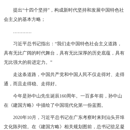
提出“十四个坚持”，构成新时代坚持和发展中国特色社
会主义的基本方略；
…………
习近平总书记指出：“我们走中国特色社会主义道路，
具有无比广阔的时代舞台，具有无比深厚的历史底蕴，具有
无比强大的前进定力。”
走这条道路，中国共产党和中国人民不仅走得对、走得
通，而且走得稳、走得好。
今年是孙中山先生诞辰160周年。一百多年前，孙中山
在《建国方略》中描绘了中国现代化第一份蓝图。
2020年10月，习近平总书记在广东考察时来到汕头开埠
文化陈列馆。在《建国方略》相关规划图前，总书记驻足凝