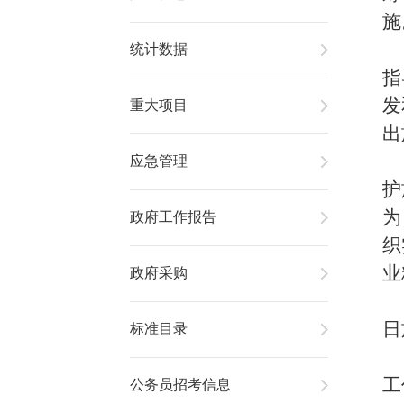
施
统计数据
指
发
重大项目
出
应急管理
护
为
政府工作报告
织
业
政府采购
日
标准目录
工
公务员招考信息