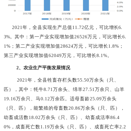
2021年，
全县实现生产
总值
11.72
亿元，
可比
增长
6.
3
%。
其中：第一产业实现增加值
26526
万元，
可比
增长
6.
1
%；第二产业实现增加值
28624
万元，
可比
增长
1.8
%；
第三产业实现增加值
62049万
元，
可比增长
8.1%。
2、农业生产平衡发展
情况
2021年，
全县
牲畜存栏头数
55.50万余头（只、
匹），其中：牦牛8.71万余头、绵羊27.51万余只、山羊
19.16万余只、马0.12万余匹。适母畜龄25.09万余头
（只、匹），能繁殖的母畜数20.86万余头（只、匹），
幼畜成活数18.02万余头（只、匹）、幼畜成活率86.4
0%，成畜死亡数1.19万余头（只、匹）、成畜死亡率2.2