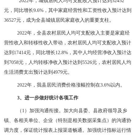
2022年
，城镇居民人均可支配收入
预计达到
52452
元，
同比增长
9.6%，
其中家庭经营性和工资性收入
预计达到
36527
元，成为全县城镇居民家庭收入的重要支柱。
202
2
年
，全县农村居民人均可支配收入主要是家庭经
营性收入和转移性收入带动
，
农村居民人均可支配收入
预计
达到
17414
元
，同比增长
12.8%，
其中人均经营净收入
预计达
到
7058
元，人均转移净收入
预计达到
5526
元
，
农村居民人均
生活消费支出
预计达到
4979
元。
2022年，我县居民消费价格涨幅控制在3.6%以内。
3、进一步做好统计各项工作
（
1
）
加强沟通衔接。加大向县委、县政府领导及乡
镇、各相关单位、企业（特别是相关数据采集点）的沟通协
调力度，保证统计报表上报渠道畅通。加强统计指标运行情