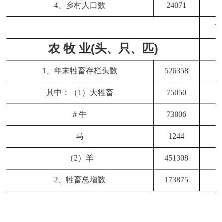
4、乡村人口数
24071
7
农 牧 业(头、只、匹)
1、年末牲畜存栏头数
526358
其中：（1）大牲畜
75050
#
牛
73806
马
1244
（2）羊
451308
2、牲畜总增数
173875