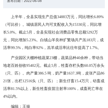
发布日期：
2022-06-08
上半年，全县实现生产总值34883万元，同比增长6.89%
（可比价）。城镇居民人均可支配收入为15330元，同比增
长5.0%。截止5月，全县实现社会消费品零售总额5292万
元，同比增加5.23%。白绒山羊良种扩繁场共产羔183只，成
活率99.5%，纯白率92%，羔羊成活率比往年提高了1.7%。
产业园区大棚种植蔬菜23棚，蔬菜品种40余种，带动当
地老百姓创收95402元。截止5月，牲畜存栏头数60.05万余头
（只、匹）。肉产量386.5 吨，奶产量1637.3吨，皮张产品86
21张，出栏12516头（只、匹）；新生仔畜15.4万只，幼畜成
活率81.5%以上，新生牲畜疫苗注射率100%，成畜死亡率在
4%以内。
编辑：王操