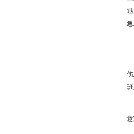
迅
急
伤
班
意