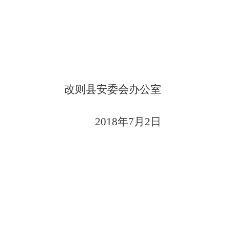
改则县安委会办公室
201
8
年
7
月
2
日