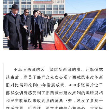
不忘旧西藏的苦，珍惜新西藏的甜。升旗仪式
结束后，党员干部群众依次参观了西藏民主改革新
旧对比展和改则66年发展成就。400多张照片让干
部群众切身感受到了旧西藏封建农奴制的黑暗腐朽
和民主改革以来改则县的沧桑巨变，激发了参观干
群感党恩、听党话、跟党走的信心和决心。大家纷