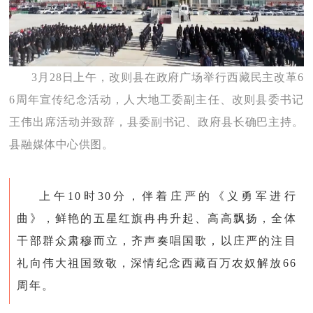
3月28日上午，改则县在政府广场举行西藏民主改革6
6周年宣传纪念活动，人大地工委副主任、改则县委书记
王伟出席活动并致辞，县委副书记、政府县长确巴主持。
县融媒体中心供图。
上午10时30分，伴着庄严的《义勇军进行
曲》，鲜艳的五星红旗冉冉升起、高高飘扬，全体
干部群众肃穆而立，齐声奏唱国歌，以庄严的注目
礼向伟大祖国致敬，深情纪念西藏百万农奴解放66
周年。