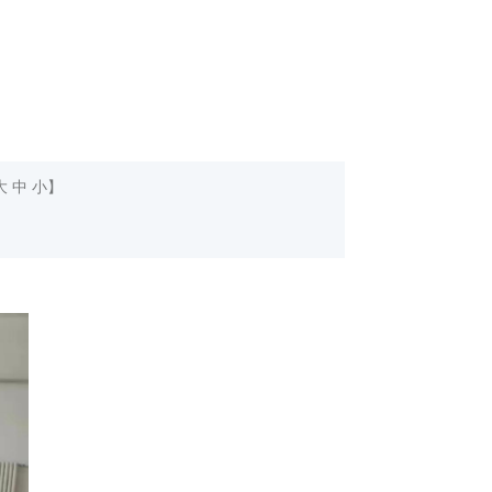
大
中
小
】