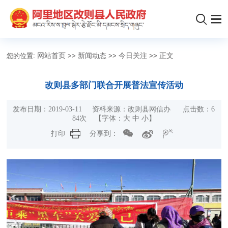
您的位置:
网站首页
>>
新闻动态
>>
今日关注
>>
正文
改则县多部门联合开展普法宣传活动
发布日期：2019-03-11 资料来源：改则县网信办 点击数：
6
84
次 【字体：
大
中
小
】
打印
分享到：