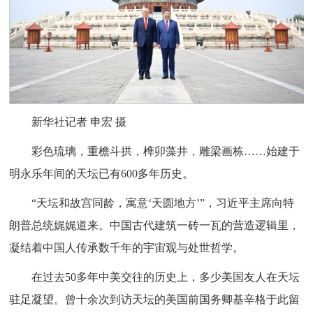
新华社记者 申宏 摄
彩色琉璃，重檐斗拱，榫卯藻井，雕梁画栋……始建于
明永乐年间的天坛已有600多年历史。
“天坛和故宫同龄，寓意‘天圆地方’”，习近平主席向特
朗普总统娓娓道来。中国古代建筑一砖一瓦的营造逻辑里，
凝结着中国人传承数千年的宇宙观与处世哲学。
在过去50多年中美交往的历史上，多少美国友人在天坛
驻足凝望。曾十余次到访天坛的美国前国务卿基辛格于此留