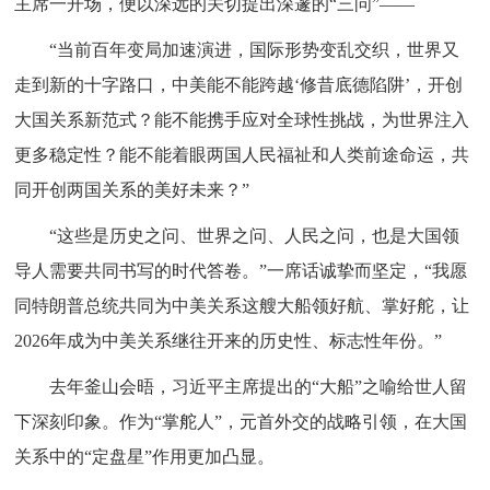
主席一开场，便以深远的关切提出深邃的“三问”——
“当前百年变局加速演进，国际形势变乱交织，世界又
走到新的十字路口，中美能不能跨越‘修昔底德陷阱’，开创
大国关系新范式？能不能携手应对全球性挑战，为世界注入
更多稳定性？能不能着眼两国人民福祉和人类前途命运，共
同开创两国关系的美好未来？”
“这些是历史之问、世界之问、人民之问，也是大国领
导人需要共同书写的时代答卷。”一席话诚挚而坚定，“我愿
同特朗普总统共同为中美关系这艘大船领好航、掌好舵，让
2026年成为中美关系继往开来的历史性、标志性年份。”
去年釜山会晤，习近平主席提出的“大船”之喻给世人留
下深刻印象。作为“掌舵人”，元首外交的战略引领，在大国
关系中的“定盘星”作用更加凸显。