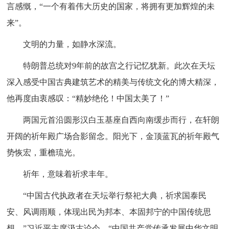
言感慨，“一个有着伟大历史的国家，将拥有更加辉煌的未
来”。
文明的力量，如静水深流。
特朗普总统对9年前的故宫之行记忆犹新。此次在天坛
深入感受中国古典建筑艺术的精美与传统文化的博大精深，
他再度由衷感叹：“精妙绝伦！中国太美了！”
两国元首沿圆形汉白玉基座自西向南缓步而行，在轩朗
开阔的祈年殿广场合影留念。阳光下，金顶蓝瓦的祈年殿气
势恢宏，重檐琉光。
祈年，意味着祈求丰年。
“中国古代执政者在天坛举行祭祀大典，祈求国泰民
安、风调雨顺，体现出民为邦本、本固邦宁的中国传统思
想。”习近平主席汲古论今，“中国共产党传承发展中华文明