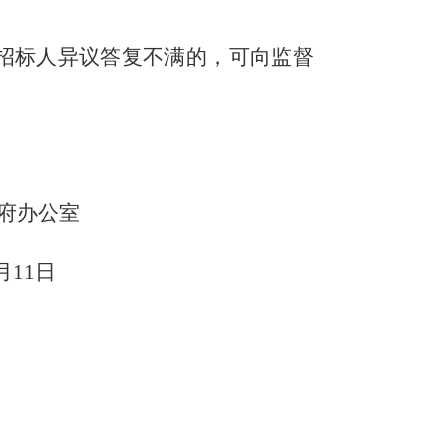
招标人异议答复不满的，可向监督
府办公室
月
11
日