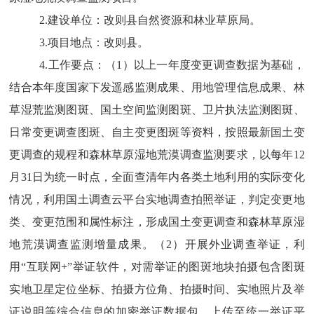
2.
建设单位：改则县自然资源和林业草原局。
3.
项目地点：改则县。
4.
工作要点：
（
1
）以上一年度变更调查数据为基础，
结合本年度国家下发遥感监测成果、用地管理信息成果、林
草湿荒监测图斑、国土空间监测图斑、卫片执法监测图斑、
日常变更调查图斑、自主变更图斑等资料，按照最新国土变
更调查的规程和森林草原湿地荒漠调查监测要求，以每年
12
月
31
日为统一时点，全面查清年内各类土地利用的实际变化
情况，利用国土调查云平台实地调查拍照举证，判定变更地
类、变更范围和属性标注，形成国土变更调查和森林草原湿
地荒漠调查监测增量成果。（
2
）开展外业调查举证，利
用“互联网
+
”举证软件，对需举证的图斑地块拍摄包含图斑
实地卫星定位坐标、拍摄方位角、拍摄时间、实地照片及举
证说明等综合信息的加密举证数据包，上传至统一举证平