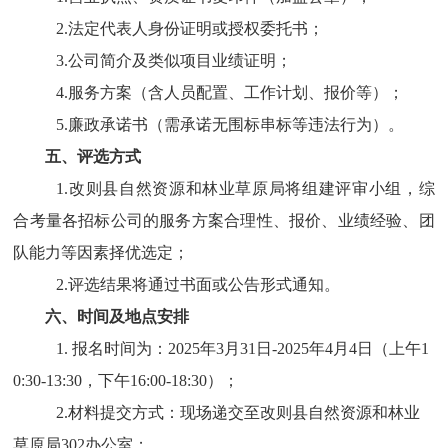
2.
法定代表人身份证明或授权委托书；
3.
公司简介及类似项目业绩证明；
4.
服务方案（含人员配置、工作计划、报价等）；
5.
廉政承诺书（需承诺无围标串标等违法行为）。
五、评选方式
1.
改则县自然资源和林业草原局将组建评审小组，综
合考量各招标公司的服务方案合理性、报价、业绩经验、团
队能力等因素择优选定；
2.
评选结果将通过书面或公告形式通知。
六、时间及地点安排
1.
报名时间为：
2025
年
3
月
31
日
-2025
年
4
月
4
日（上午
1
0:30-13:30
，下午
16:00-18:30
）
；
2.
材料提交方式：现场递交至改则县自然资源和林业
草原局
302
办公室
；