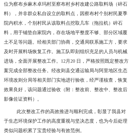
位为察布乡麻木卓玛村至察布村乡村改建公路取料场（碎石
料），并非群众私自设立的取料点，因察布村个别村民夏季
院内积水，个别村民从该取料点挖取几车（拖拉机）碎石
料，用于铺垫自家院内，存在场地平整度不够、部分区域覆
土不足等问题
。经相关部门协商，交通局联系施工方，要求
及时开展料场恢复工作。施工队即刻组织充足的人员与机械
进场，全面开展整改工作。
12
月
20
日，严格按照既定整改方
案完成全部整改任务。经改则县交通运输局与阿里地区生态
环境改则分局等相关部门实地进行验收，经严谨核查，恢复
效果良好，该问题通过验收（附：整改前、整改中、整改后
影像佐证资料）。
此次整改工作的高效推进与顺利完成，彰显了我县对
于生态环境保护工作的高度重视与坚决态度，也为今后处理
类似问题积累了宝贵经验与有效范例。