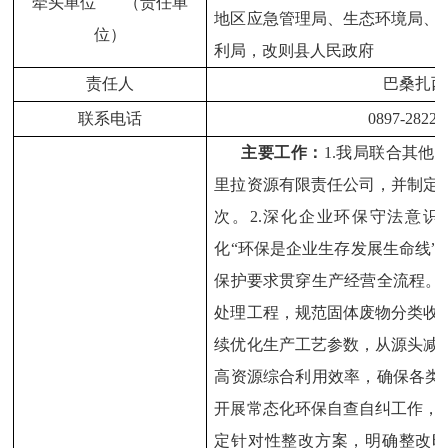
牵头单位 （责任单
地区应急管理局、生态环境局、
位）
利局，改则县人民政府
责任人
巴桑扎西
联系电话
0897-28228
主要工作：
1.
我局联合其他
里拉资源有限责任公司，并制定
次。
2.
深化企业环保守法意识
化
“
环保是企业生存发展生命线
”
保护要求贯穿生产经营全流程。
3
处理工程，规范固体废物分类收
续优化生产工艺参数，从源头减
高资源综合利用效率，确保各类
开展常态化环保自查自纠工作，
定针对性整改方案，明确整改