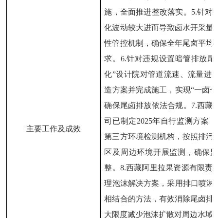
施，全面推进整改落实。
5.
针对
化波动较大进而导致卤水开采量
性管控机制，确保全年尾卤平均
求。
6.
针对违规设置暗管排放尾
化
”
设计院对管道流速、流量进
造方案并完成施工，实现
“
一卤一
确保尾卤排放依法合规。
7
.
西藏
司已制定
2025
年自行监测方案，
主要工作及成效
第三方环境检测机构，按照排污
区及周边环境开展监测，确保
整。
8
.
西藏阿里拉果资源有限责
理泡沫解决方案，采用排口喷淋
相结合的方法，有效消除尾卤排
大限度减少泡沫扩散对周边水域