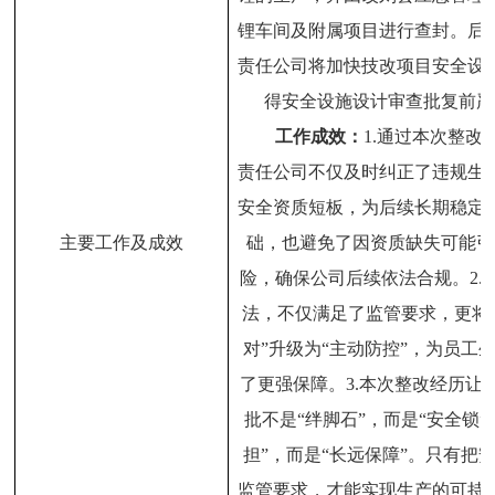
锂车间及附属项目进行查封。后
责任公司将加快技改项目安全设
得安全设施设计审查批复前严
工
作成效：
1.
通过本次整改
责任公司不仅及时纠正了违规生
安全资质短板，为后续长期稳定
主要工作及成效
础，也避免了因资质缺失可能引
险，确保公司后续依法合规。
2.
法，不仅满足了监管要求，更将
对
”
升级为
“
主动防控
”
，为员工
了更强保障。
3.
本次整改经历让
批不是
“
绊脚石
”
，而是
“
安全锁
”
担
”
，而是
“
长远保障
”
。
只有把
监管要求，才能实现生产的可持