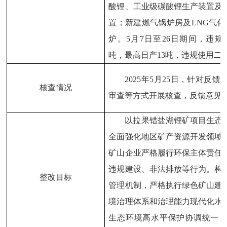
酸锂、工业级碳酸锂生产装置及
置；新建燃气锅炉房及
LNG
气化
炉。
5
月
7
日至
26
日期间，违规
吨，最高日产
13
吨，违规使用二
2025
年
5
月
25
日，针对反馈
核查情况
审查等方式开展核查
，
反馈意见
以拉果错盐湖锂矿项目生态
全面强化地区矿产资源开发领域
矿山企业严格履行环保主体责任
违规建设、非法排放等行为。构
整改目标
管理机制，严格执行绿色矿山建
境治理体系和治理能力现代化水
生态环境高水平保护协调统一