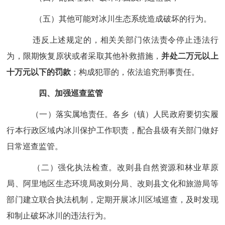
（五）其他可能对冰川生态系统造成破坏的行为。
违反上述规定的，
相关
关部门依法责令停止违法行
为，限期恢复原状或者采取其他补救措施，
并处二万元以上
十万元以下的罚款
；构成犯罪的，依法追究刑事责任。
四、加强巡查监管
（一）落实属地责任。
各乡（镇）人民政府要切实履
行本行政区域内冰川保护工作职责，配合县级有关部门做好
日常巡查监管。
（二）强化执法检查。
改则
县自然资源
和林业草原
局
、
阿里地区
生态环境
局改则分局
、
改则县
文化
和
旅游
局
等
部门建立联合执法机制，定期开展冰川区域巡查，及时发现
和制止破坏冰川的违法行为。