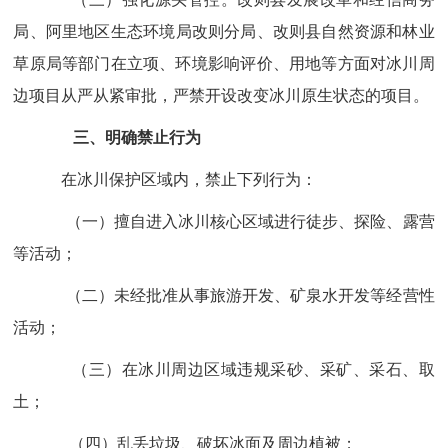
局
、
阿里地区
生态环境
局改则分局
、
改则县
自然资源
和林业
草原局
等部门在立项、环境影响评价、用地等方面对冰川周
边项目从严从紧审批，严禁开设改变冰川原生状态的项目。
三、明确禁止行为
在冰川保护区域内，禁止下列行为：
（一）擅自进入冰川核心区域进行徒步、探险、露营
等活动；
（二）未经批准从事旅游开发、矿泉水开发等经营性
活动；
（三）在冰川周边区域违规采砂、采矿、采石、取
土；
（四）乱丢垃圾、破坏冰面及周边植被；