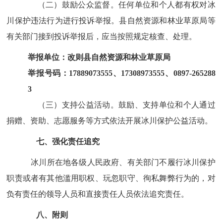
（二）鼓励公众监督。
任何单位和个人都有权对冰
川保护违法行为进行投诉举报。
县自然资源和林业草原局等
有关部门接到投诉举报后，应当按照规定核查、处理。
举报
单位
：改则县自然资源
和林业草原
局
举报号码：
17889073555
、
17308973555
、
0897-265288
3
（三）支持公益活动。
鼓励、支持单位和个人通过
捐赠、资助、志愿服务等方式依法开展冰川保护公益活动。
七、强化责任追究
冰川所在地各级人民政府、有关部门不履行冰川保护
职责或者有其他滥用职权、玩忽职守、徇私舞弊行为的，对
负有责任的领导人员和直接责任人员依法
追究责任
。
八、附则