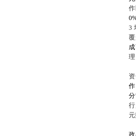
作
0
3
覆
成
理
资
作
分
行
元
政