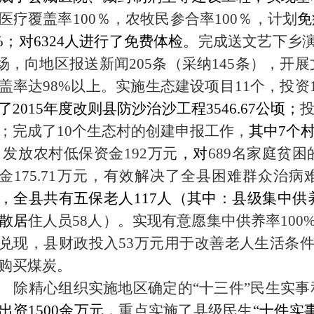
医疗覆盖率
100
％，农牧民参合率
100
％，
计划
免
%
；
对
6324人进行了免费体检。
完成送文艺下乡
场，向地区报送新闻
205
条（采纳
145
条），开展
盖率达
98%以上
。实施生态建设项目
11个，投资
了
2015年度改则县
防沙治沙工程
3546.67公顷；
；
完成了
10个生态村的创建申报工作
，
其中
7个
发放农村低保资金
192万元
，对
689名家庭贫
金175.71万元
，
有效解决了全县困难群众治病
，全县共有五保老人117人（其中：县级集中供
散居
住人员
58
人
）。
实现有意愿集中供养率
10
兑现，县财政投入53万元用于改善老人生活条件
购买煤炭。
除精心组织实施地区确定的
“十三件”民生实
出资
1500余万元，
重点实施了县级民生
“十件实