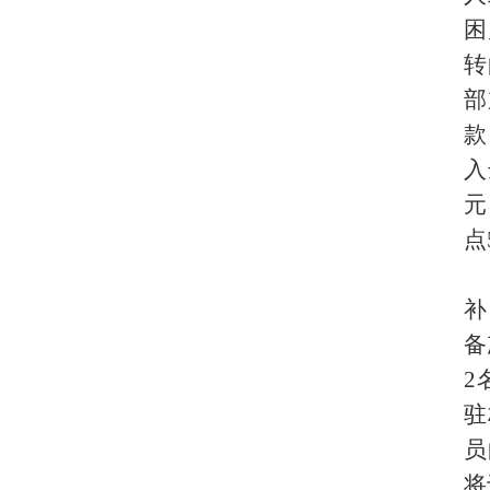
困
转
部
款
入
元
点
补
备
2
驻
员
将