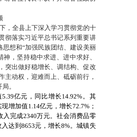
顾
下，全县上下深入学习贯彻党的十
贯彻落实习近平总书记系列重要讲
略思想和“加强民族团结、建设美丽
精神
，
坚持
稳中求进
、进中求好、
，突出做好
稳增长、调结构、促改
作主动权，迎难而上、砥砺前行，
开局。
值
5
.
39
亿
元，
同比
增长
14.92%。其
实现
增加值
1
.
14
亿
元，增长
72.7%；
收入
完成
2340
万元
。
社会消费品零
收入达
到
8653
元，增长
8%。城镇失