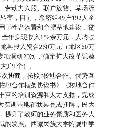
、劳动力入股、联户放牧、草场流
转变，目前，念塔组4
9
户
192人全
万元用于牲畜添置和育肥基地建设，贷
。全年实现收入
182
余万元，人均收
地县投入资金260万元（地区60万
专项调研20次，确定
扩大
改革试验
殖大户1个）。
多次协商，
按照
“校地合作、优势互
校地合作框架协议书》《校地合作
丰富的培训资源和人才支撑，
完成
大实训基地在我县完成挂牌，民大
，提升了教师的业务素质和医务人
域的发展。西藏民族大学附属中学