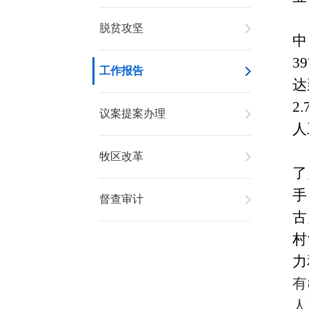
脱贫攻坚
中
39
工作报告
达
2
议案提案办理
人
牧区改革
了
手
督查审计
古
村
力
有
人