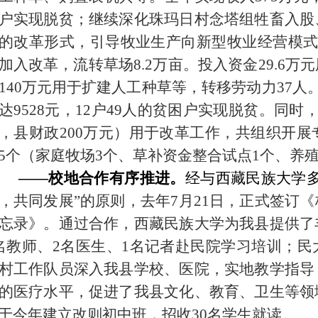
户实现脱贫；继续深化珠玛日村念塔组牲畜入股
的改革形式，引导牧业生产向新型牧业经营模式
加入改革，流转草场
8.2
万亩。投入资金
29.6
140万元用于扩建人工种草等，转移劳动力37人
达
9528
元，
12户49人的贫困户实现脱贫。同时，
，县财政200万元）用于改革工作，共组织开展
5个（家庭牧场3个、草补资金整合试点1个、养
——
校地合作有序推进。
经与西藏民族大学
，共同发展”的原则，
去年
7
月
21
日，正式签订《
忘录》。通过合作，西藏民族大学为我县提供了
名教师、2名医生、1名记者赴民院学习培训；
民
村工作队员深入我县学校、医院，实地教学指导
的医疗水平，促进了我县文化、教育、卫生等领
于
今
年建立改则初中班，招收
30名学生就读。