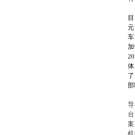
目
元
车
加
2
体
了
部
导
台
案
机