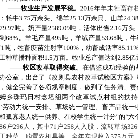
——牧业生产发展平稳。
2016年
年
末
牲畜存
：牦牛
3.75万
余头、绵羊
25.13
万余只、山羊
24.3
79.97
吨
。
奶产量
2589.09
吨，活体出售
2.16万
头
到
68%。羊毛产量
495
吨
，羊绒产量
53.68吨
，牛
.71吨，
牲畜
疫苗注射率
100%，幼畜成活率85.1
工种草播种面积1.5万亩。
牧业总产值达到
2.85
亿
——牧区改革取得突破。
在借鉴成功经验的
办公室，出台了《改则县农村改革试验区方案》
，健全完善了各项规章制度，做到了任务清、责
姆乡珠玛日村念塔组两个改革试点村组的扶持
“劳动力统一安排、草场统一管理、畜产品统一
和孤寡老人统一供养、在校学生统一计分”的“六
86户296人，其中71户258人入股，流转草场3
工种草、购置农机具等。全年实现收入
375
万元