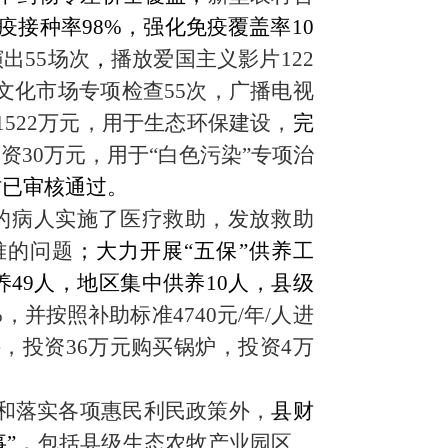
疫接种率
98%
，强化免疫覆盖率
10
演出
55
场次
，
播放爱国主义影片
122
文化市场专项检查
55
次
，广播电视
1522万元，用于生态环保建设
，
完
投资
30万元，用于“白色污染”专项治
村已审核通过
。
困的病人实施了医疗救助，发放救助
难的问题
；大力开展
“五保”供养工
养
49
人，地区集中供养
10
人，县级
0%，并按照补助标准4740元/年/人进
，投资36万元购买锅炉，投资4万
事和落实各项惠民利民政策外，
县财
事”，
包括县级生态农牧产业园区、