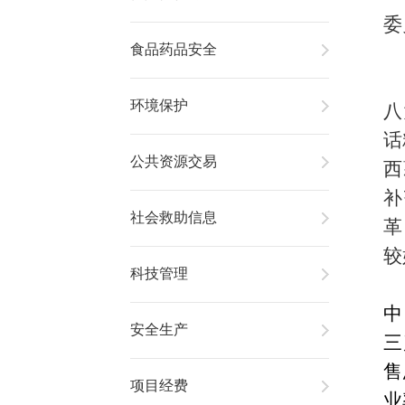
委
食品药品安全
环境保护
八
话
公共资源交易
西
补
社会救助信息
革
较
科技管理
中
安全生产
三
售
项目经费
业