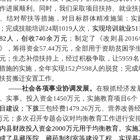
作进展顺利。同时，我们采取项目扶持、就业扶
、结对帮扶等措施，对目标群体精准施策：实施
；完成技能培训24期1019人次
，
实现培训就业
5
382人，创收740余万元
；制定了《改则县
20
》，
筹得资金
57.44万元，全部用于资助贫困学
元
；生态补偿扶持上，经过积极争取，让
5959
名
措施的实施，全年实现
152
户
598
人的脱贫；完成
扶贫搬迁安置工作。
——
社会各项事业协调发展。
在狠抓经济发
、实事。
投入资金
1450万元，实施教育项目6
目建设；下拨
三包经费
1479.26万元、营养改善经
万元；多次召开专题会议对均衡教育工作进行安
内县财政投入资金2000万元用于均衡教育
。实施
成了县藏医院、藏药制剂室等建设工程，实现基