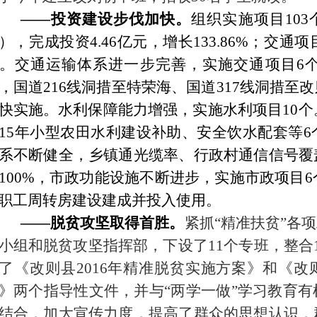
——投资建设步伐加快。
组织实施项目
10
），完成投资4.46亿元，增长133.86%；交通项
。交通运输体系进一步完善，实施交通项目6
，国道216线洞措至特荣海、国道317线洞措至
快实施。水利保障能力增强，实施水利项目10个。
015年小型农田水利建设补助、安全饮水配套等
系不断健全，乡镇通光缆率、行政村通信信号覆
100%，市政功能设施不断进步，实施市政项目6
职工周转房建设建成并投入使用。
——脱贫攻坚取得首胜。
紧抓
“精准扶贫”各
小组和
脱贫攻坚
指挥部，下设了
11个专班，整
了《改则县2016年精准
脱
贫实施方案》和《改
》两个指导性文件，并与“两学一做”学习教育
结合，加大宣传力度，提高了群众的思想认识，