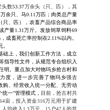
栏头数
53.37
万余头
（只、匹）
，其
8
万余只
、
马
0.11万匹
；肉
类总
产量
（
只、匹
），农畜产品综合商品率
绒产量
1.31万斤。发放饲草饲料69
1%，成畜死亡率控制在2.11%以内。
元。
基础上，我们创新工作方法，成立
等指导性文件，从规范专合组织入
任明。重点加大对物玛乡抢古村和
力度，进一步完善了物玛乡强古
收购、经营收入统一分配、无劳动
个统一”管理模式，
目前，抢古村共
2664亩，投入资金316万元用于扩建
，人均收入
1.
3
万元，
15户
4
7人的贫