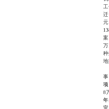
工
迁
元
1
案
万
种
地
事
项
8
年
完