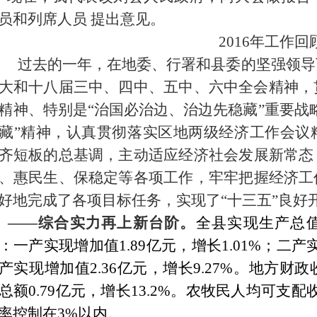
员和列席人员
提出意见。
2016年工作回
过去的一年，在地委、行署和县委的坚强领导
大和十八届三中、四中、五中、六中全会精神，
精神、特别是
“治国必治边、治边先稳藏”重要战
藏”精神，
认真贯彻落实区地
两级
经济工作会议
齐短板
的总基调
，主动适应经济社会发展新常态
、惠民生、保稳定
等
各项工作
，牢牢把握经济工
好地完成了各项目标任务，实现了
“十三五”良好
——综合实力再上新台阶。
全县实现生产总
：
一产
实现
增加值
1
.
89
亿
元，增长
1.01%；二
产
产
实现
增加值
2
.
3
6亿
元，增长
9.27%。
地方
财政
总额
0.79亿
元
，
增长
13.2%。农牧民人均
可支配
率控制在3%以内。