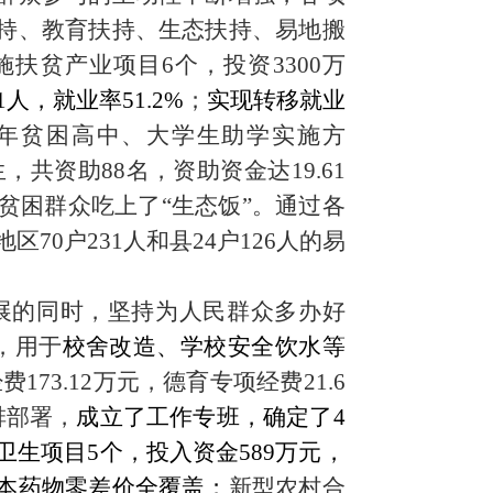
持、教育扶持、生态扶持、易地搬
扶贫产业项目6个，投资3300万
11人，就业率51.2%
；
实现转移就业
16年贫困高中、大学生助学实施方
生，共资助88名
，资助资金达
19.61
贫困群众吃上了
“生态饭”
。通过各
地区
70
户
231
人和县
24户126人的易
展的同时，坚持为人民群众多办好
个，用于
校舍改造、学校安全饮水等
费173.12万元，德育专项经费21.6
排部署，
成立了工作专班
，确定了
4
卫生项目
5个，投入资金589万元，
本药物零差价全覆盖；
新型农村合