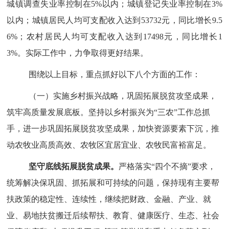
城镇调查失业率控制在5%以内；城镇登记失业率控制在3%
以内；城镇居民人均可支配收入达到53732元，同比增长9.5
6%；农村居民人均可支配收入达到17498元，同比增长1
3%。实际工作中，力争取得更好结果。
围绕以上目标，重点抓好以下八个方面的工作：
（一）实施乡村振兴战略，巩固拓展脱贫攻坚成果，
筑牢高质量发展底板。
坚持以乡村振兴为
“三农”工作总抓
手，进一步巩固拓展脱贫攻坚成果，加快资源要素下沉，推
动农
牧
业高质高效、农
牧区
宜居宜业、农
牧
民富裕富足。
坚守底线拓展脱贫成果。
严格落实
“四个不摘”要求，
统筹解决保巩固、抓拓展和可持续的问题，保持现有主要帮
扶政策的稳定性、连续性，继续把财政、金融、产业、就
业、易地扶贫搬迁后续帮扶、教育、健康医疗、生态、社会