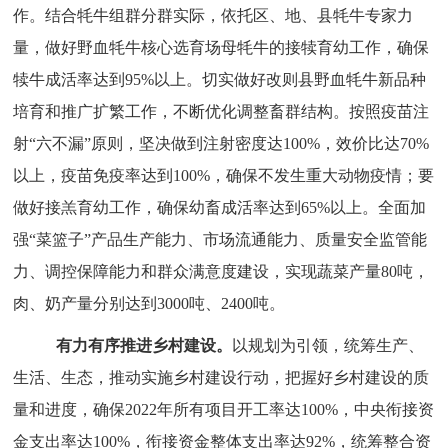
作。结合牦牛组群分群实际，依托区、地、县牦牛专家力
量，做好野血牦牛核心选育场母牦牛的接犊育幼工作，确保
犊牛成活率达到95%以上。切实做好改则县野血牦牛新品种
培育和推广扩繁工作，不断优化调整畜群结构。
按照疫苗注
射
“六不漏”原则，坚决做到注射密度达100%，效价比达
70
%
以上，疫苗免疫率达到100%，确保不发生重大动物疫情；要
做好接羔育幼工作，确保幼畜成活率达到
65
%以上。
全面加
强
“菜篮子”产品生产能力、市场流通能力、质量安全监管能
力、调控保障能力和群众满意度建设，实现蔬菜产量80吨，
肉、奶产量分别达到3000吨、2400吨
。
有力有序推进乡村建设。
以规划为引领，统筹生产、
生活、生态，推动实施乡村建设行动，把握好乡村建设的质
量和进度，确保
2022年所有项目开工率达100%，中央衔接资
金支出率达100%，衔接资金整体支出率达92%，统筹整合资