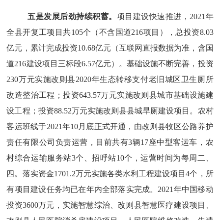
五是发展后劲持续积蓄
。
项目建设快速推进，
2021年
全县开复工项目共105个（不含国道216项目），总投资8.03
亿元，累计完成投资10.6
8
亿元（互联网直
报
数据为准，含国
道
216
建设
项目三标段
6.
57
亿元）。
基础设施不断完善，投资
230万元实施改则县2020年生态转移支付老旧城区卫生厕所
改造整治工程；投资643.57万元实施改则县城市基础设施建
设工程；投资88.52万元实施改则县县城旱厕建设项目。农村
客运班线于2021年10月底正式开通，由改则县牧区公路养护
责任有限公司负责运营，目前共有3辆17座中型客运车，农
村综合运输服务站3个、招呼站10个，运营时间为每周二、
四。落实资金1701.2万元实施各类水利工程建设项目
4个
，所
有项目建设任务均已在年内全部落实完成。
2021年中国移动
投资3600万元，实施智慧综治、改则县智慧医疗建设项目、