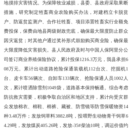
地摸排灾害情况。为保障牧业减损，县委、县政府采取果断
措施，研究制定牲畜商业农险购买办法，对建档立卡脱贫
户、防返贫监测户、合作社牲畜、项目添置牲畜实行全额免
费投保，保费由地县两级财政兜底，确保最大限度防止群众
因灾返贫；对其他户通过奖补形式鼓励购买商业险，确保最
大限度降低灾害损失。县人民政府及时与中国人保阿里分公
司签订商业养殖保险协议，累计投保1216.3万元，我县承担6
08万元。累计出动道路抢险保通装载机112台次、挖掘机1
台、皮卡车56辆次、自卸车133辆次、抢险保通人员1002人
次，累计喷洒除雪剂1049袋，道路基本保持畅通。综合考虑
防抗救灾需要，积极争取自治区和地区支持，累计向受灾群
众发放棉衣、棉鞋、棉裤、藏被、防雪镜等防雪保暖物资14
种3.48万件；发放饲草料3882.8吨，投喂野生动物青干饲草6
4.29吨，发放煤炭405.26吨，发放-35#柴油10吨，调运价值约