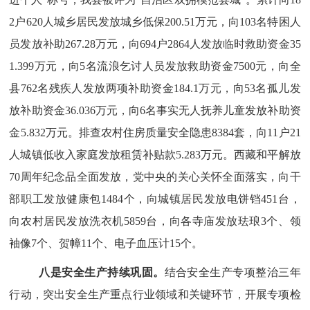
2户620人城乡居民
发放城乡低保
200.51万
元，向
103名特困人
员发放补助
267.28万
元，向
694户2864人发放临时救助资金35
1.399万
元，向
5名流浪乞讨人员发放救助资金7500元，向全
县762名残疾人发放两项补助资金
184.1万元，
向
53名孤儿发
放补助资金3
6.
036万元，向6名事实无人抚养儿童发放补助资
金
5.832万
元。排查农村住房质量安全隐患
8384套，向11户21
人城镇低收入家庭发放租赁补贴款
5.283万
元。西藏和平解放
70周年纪念品全面发放，党中央的关心关怀全面落实，
向干
部职工发放健康包
1484个，向城镇居民发放电饼铛451台，
向农村居民发放洗衣机5859台，向各寺庙发放珐琅3个、领
袖像7个、贺幛11个、电子血压计15个。
八是安全生产持续巩固。
结合安全生产专项整治三年
行动，突出安全生产重点行业领域和关键环节，开展专项检