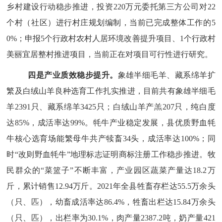
乡村建设行动稳步推进，投资220万元委托第三方公司对22
个村（社区）进行村庄规划编制，当前已完成整体工作的5
0%；申报5个行政村农村人居环境改善提升项目、1个行政村
美丽宜居整村推进项目，当前正在对项目可行性进行研究。
四是产业质效稳步提升。
象雄半细毛羊、藏系绵羊扩
繁及白绒山羊良种选育工作扎实推进，
目前共有象雄半细毛
羊
2391只、藏系绵羊3425只；
白绒山羊
产羔
207只，纯白度
达85%，成活率达99%。牦牛产业稳定发展，
县优质野血牦
牛核心选育场
能繁母牛共产犊畜
34头，成活率达100%；同
时“改则野血牦牛”地理标志证明商标注册工作稳步推进。牧
民群众的“菜篮子”不断丰富，产业园区蔬菜产量达
18.2万
斤，累计销售
12.94万
斤。
2021年
全县牲畜存栏达
55.5万余头
（只、匹），幼畜成活率达86.4%，牲畜出栏达15.84万余头
（只、匹），出栏率为30.1%，肉产量2387.2吨，奶产量421