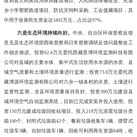
改则县人民医院消杀房建设项目、人民医院维修改造、先遣
乡小学塑胶跑道项目、防抗灾饲料采购、工会援藏项目，其
中用于改善民生资金达3492万元，占比达97%。
六是
生态环境持续向好。
中央
、
自治区环保督察反馈
意见
及
生态环境部西南督察局日常督察调研反馈问题整改
工
作稳步推进
。投资
62.4万元委托西藏景博环境监测科技有限
公司对县城的主要水体、集中式生活饮用水水源的水质、县
城空气质量和土壤环境质量进行监测；投资73.8万元委托西
藏博源环境监测有限公司对六乡一镇各村的水质、土壤进行
监督性监测
，
全县环境质量保持良好。投资
300万元建设县
城环境空气自动监测系统，目前已完成安装
并
投入使用。投
资
150万元建
成
垃圾回收站项目。投入
219万元添置垃圾分类
箱100个、封闭式垃圾箱42个、餐厨垃圾收集车1辆、摆臂式
垃圾车3辆、自卸垃圾车1辆
。
回收可利用再生资源
84吨，收