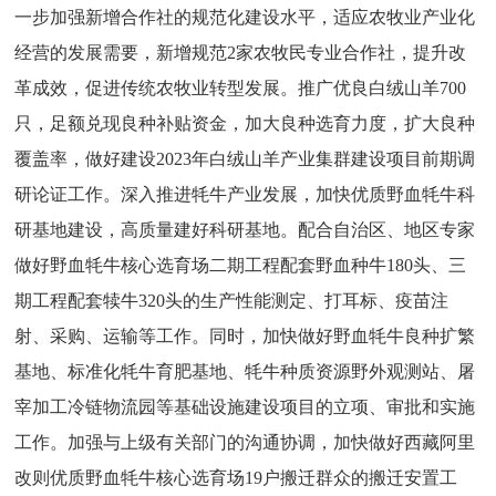
一步加强新增合作社的规范化建设水平，适应农牧业产业化
经营的发展需要，新增规范
2家农牧民专业合作社，提升改
革成效，促进传统农牧业转型发展。推广优良白绒山羊700
只，足额兑现良种补贴资金，加大良种选育力度，扩大良种
覆盖率，做好建设2023年白绒山羊产业集群建设项目前期调
研论证工作。深入推进牦牛产业发展，加快优质野血牦牛科
研基地建设，高质量建好科研基地。配合自治区、地区专家
做好野血牦牛核心选育场二期工程配套野血种牛180头、三
期工程配套犊牛320头的生产性能测定、打耳标、疫苗注
射、采购、运输等工作。同时，加快做好野血牦牛良种扩繁
基地、标准化牦牛育肥基地、牦牛种质资源野外观测站、屠
宰加工冷链物流园等基础设施建设项目的立项、审批和实施
工作。加强与上级有关部门的沟通协调，加快做好西藏阿里
改则优质野血牦牛核心选育场19户搬迁群众的搬迁安置工