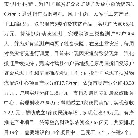
实
“四个不摘”，为171户脱贫群众及监测户发放小额信贷793.
6万元；通过销售石磨糌粑、风干牛肉、民族手工艺产品、
手工编织品、森郭服饰5类消费扶贫产品，实现销售额65.41
万元。持续抓好动态监测，实现消除三类监测户87户304
人，并为所有监测户购买了牲畜保险，在发生雪灾后，每周
对受灾情况进行调度，目前未出现因灾返贫致贫现象。强化
搬迁后续扶持，完成对我县44户易地搬迁原房屋拆旧复绿户
资金兑现工作和房屋确权发证工作；向搬迁户兑现了扶贫物
流配送中心项目产业分红17.7万元、农贸市场产业分红43.38
万元，户均实现分红1.38万元；支持发展圆梦新居家政服务
中心，实现创收23.68万；帮助成立1家便民茶馆，实现创收
7.2万元；帮助成立1家便民洗车场，实现创收3.9万元。有序
推进产业项目，统筹整合财政涉农资金2.67亿元，共安排项
目19个，需要建设的14个项目中，已完工12个，在建2个。