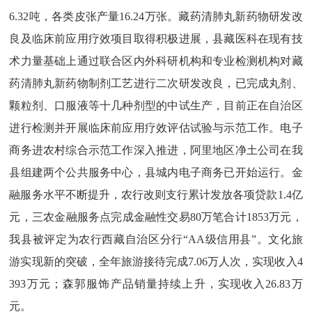
6.32吨，各类皮张产量16.24万张。藏药清肺丸新药物研发改
良及临床前应用疗效项目取得积极进展，县藏医科在现有技
术力量基础上通过联合区内外科研机构和专业检测机构对藏
药清肺丸新药物制剂工艺进行二次研发改良，已完成丸剂、
颗粒剂、口服液等十几种剂型的中试生产，目前正在自治区
进行检测并开展临床前应用疗效评估试验与示范工作。电子
商务进农村综合示范工作深入推进，阿里地区净土公司在我
县组建两个公共服务中心，县城内电子商务已开始运行。金
融服务水平不断提升，农行改则支行累计发放各项贷款1.4亿
元，三农金融服务点完成金融性交易80万笔合计1853万元，
我县被评定为农行西藏自治区分行“AA级信用县”。文化旅
游实现新的突破，全年
旅游接待
完成
7.06万人次，实现收入4
393万元
；森郭服饰产品销量持续上升，
实现收入
26.83
万
元。