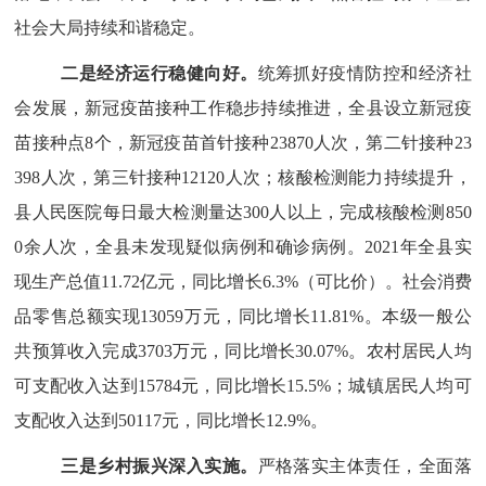
社会大局持续和谐稳定。
二
是经济运行
稳健向好
。
统筹抓好疫情防控和经济社
会发展，
新冠疫苗接种工作稳步持续推进，
全县设立
新冠疫
苗接种
点
8个，
新冠疫苗首针接种
2
3870
人次，第二针接种
2
3
398
人次
，
第三针接种
12120
人次
；
核酸检测能力持续提升，
县人民医院每日最大检测量达
300人以上，完成核酸检测85
0
0余
人
次，
全县未发现疑似病例和确诊病例。
2021年
全县实
现生产总值
11.72亿元，同比增长6.3%（可比价）。社会消费
品零售总额实现13059万元，同比增长11.81%。
本级一般公
共预算
收入完成
3703万元，同比增长30.07%。农村居民人均
可支配收入
达到
15784
元，同比增长
15.5
%
；
城镇居民人均可
支配收入
达到
50117
元，同比增长
12.9
%。
三是乡村振兴深入实施。
严格落实主体责任，全面落