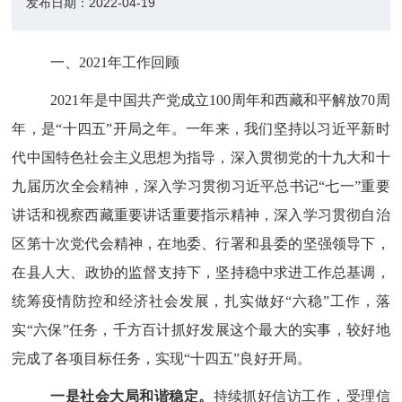
发布日期：
2022-04-19
一、
202
1
年工作回顾
2021年是中国共产党成立100周年
和西藏和平解放
70周
年
，是
“十四五”开局之年。
一
年来，我们坚持以习近平新时
代中国特色社会主义思想为指导，深入贯彻党的十九大和十
九届历次全会精神，深入学习贯彻习近平总书记
“七一”重要
讲话和视察西藏重要讲话重要指示精神，
深入学习贯彻自治
区第十次党代会精神，
在
地委、行署
和
县
委的坚强领导下，
在
县
人大
、
政协的监督支持下，坚持稳中求进工作总基调，
统筹疫情防控和经济社会发展，扎实做好
“六稳”工作，落
实“六保”任务，千方百计抓好发展这个最大的实事，
较好地
完成了各项目标任务，
实现
“十四五”良好开局。
一是社会大局和谐稳定
。
持续抓好信访工作，受理信