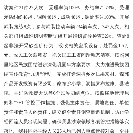
访案件
21件27人次，受理率为100%、办结率71.73%。受理
矛盾纠纷48起，调解48起，成功48起，调处率达100%。开展
武装拉练8次，参与武装拉动车辆234辆车次、347人次。相
关部门组成维稳明查暗访组开展维稳督导检查32次
。
查处
8
起非法开采砂金矿行为，没收相关盗采设备，处罚金1.5万
元。农民工欠薪积案、拖欠民工工资问题动态清零。按照阿
里地区民族团结进步深化巩固年方案要求，大力推进民族团
结宣传教育“九进”活动，完成打造洞措乡次仁果来村、森郭
产品开发投资有限公司、察布乡小学、洞措罗布拉康、县法
院、县消防救援大队等6个民族团结点位。按照属地管理原
则和“7+1”管控工作措施，强化主体责任、属地责任、单位
责任和责任人的责任，建立健全责任倒查倒追机制，防止学
经回流人员出现问题，确保我县涉宗领域各项管控措施落实
落地，我县区外学经人员25人均已列入重点管控对象，
全县