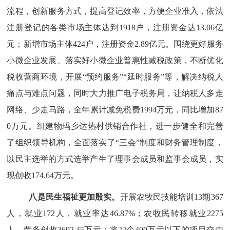
流程，创新服务方式，提高登记效率，方便企业准入，依法
注册登记的各类市场主体达到
1918户，注册
资金达
13.06亿
元
；
新增市场主体
424户，注册资金2.89亿元。围绕更好服务
小微企业发展、落实好小微企业普惠性减税政策，不断优化
税收营商环境，开展“预约服务”“延时服务”等，解决纳税人
痛点与难点问题，同时大力推广电子税务局，让纳税人多走
网络、少走马路
，全年累计
减免
税费
1994万元，同比增加87
0万元。
组建
物玛乡达热村供销合作社
，
进一步健全和完善
了
组织领导机构，全面落实了
“三会”制度和财务管理制度，
以民主选举的方式选举产生了理事会成员和监事会成员，实
现创收
174.64万
元。
八是
民生福祉更加殷实。
开展农牧民技能培训
13期367
人，就业172人，就业率达46.87%；农牧民转移就业2275
人，劳务创收3692.45万元；将22个400万元以下的项目交由