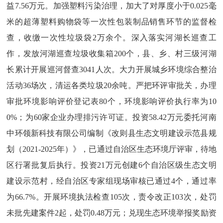
益7.56万元。
加强
塑料污染治理
，
加大了对厚度小于
0.025毫
米的超薄塑料购物袋等一次性包装制品销售环节的监督检
查，收缴一次性垃圾袋2万余个。深入落实河湖长巡查工
作，发放河湖巡查垃圾收集箱200个，
县、乡、村三
级河湖
长累计开展巡河督查
3041人次。大力开展城乡环境综合整治
活动
36场次，清运各类垃圾20余吨。严把环评审批关，办理
审批环境影响评价登记表80个，环境影响评价执行率为10
0%；
为
60家企业办理排污许可证
。
投资
58.42万元委托河南
中环领新科技有限公司编制《改则县生态文明建设示范县规
划（2021-2025年）》，
已
通过自治区生态环境厅评审，待地
区行署批复后执行。投资
21万元创建6个自治区级生态文明
建设示范村，经自治区专家组现场审核已通过4个，通过率
为66.7%。
开展
环境执法检查
105次，责令改正103次，处罚
未批先建案件2起
，处罚
0.48万元；兑现生态环境举报奖励资