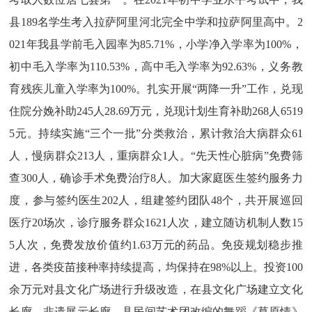
县
189名学生考入拉萨阿里河北完全中
学
和拉萨阿里高中。
2
021年我县
学前毛入园率
为
85.71%，小学净入学率
为
100%，
初中毛入学率
为
110.53%，高中毛入学率
为
92.63%，义务教
育残疾儿童入学率
为
100%。扎实开展“两降一升”工作，兑现
住院分娩补助245人28.69万元，兑现计划生育补助268人6519
5元
。
持续实施
“三个一批”分类救治，累计救治大病群众61
人，慢病群众213人，重病群众1人。“先天性心脏病”
免费
筛
查
300人
，
确诊手术免费治疗
8人
。
加大家庭医生签约服务力
度，参与签约医生
202人，组建签约团队48个
，
共开展巡回
医疗
20场次，诊疗服务群众1621人次，建立随访机制人数15
5人次，免费发放价值约1.63万元的药品。免疫规划稳步推
进，各类疫苗接种率持续提高，均保持在98%以上。投资100
余万元对县文化广场进行升级改造，在县文化广场建立文化
长廊、非遗展示长廊。县民间艺术团改编
的
舞蹈《草原情》