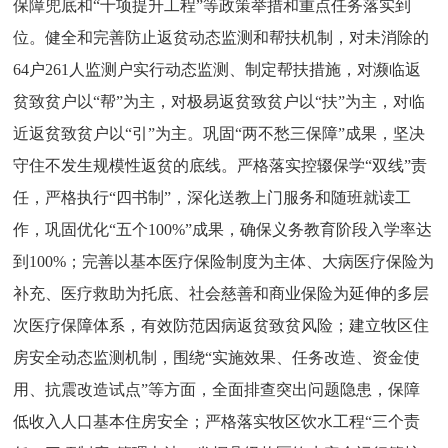
保障兜底和“十项提升工程”等政策举措和重点任务落实到
位。健全和完善防止返贫动态监测和帮扶机制，对未消除的
64户261人监测户实行动态监测、制定帮扶措施，对濒临返
贫致贫户以“帮”为主，对极易返贫致贫户以“扶”为主，对临
近返贫致贫户以“引”为主。巩固“两不愁三保障”成果，坚决
守住不发生规模性返贫的底线。严格落实控辍保学“双线”责
任，严格执行“四书制”，深化送教上门服务和随班就读工
作，巩固优化“五个100%”成果，确保义务教育阶段入学率达
到100%；完善以基本医疗保险制度为主体、大病医疗保险为
补充、医疗救助为托底、社会慈善和商业保险为延伸的多层
次医疗保障体系，有效防范因病返贫致贫风险；建立牧区住
房安全动态监测机制，围绕“实施效果、任务改造、资金使
用、抗震改造试点”等方面，全面排查突出问题隐患，保障
低收入人口基本住房安全；严格落实牧区饮水工程“三个责