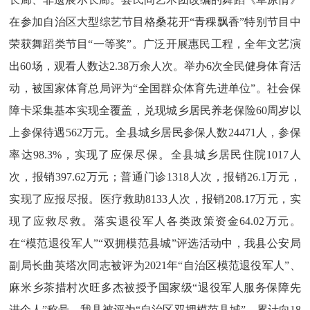
在
参加自治区大型综艺节目格桑花开
“青稞飘香”特别节目
中
荣获舞蹈类节目
“一等奖”。广泛开展惠民工程，全年文艺演
出60场，观看人数达2.38万余人次。举办6次全民健身体育活
动，
被
国家体育总局
评为
“全国群众体育先进单位”。社会保
障卡采集基本实现全覆盖，兑现城乡居民养老保险60周岁以
上参保待遇562万元
。全县城乡居民参保人数
24471人，参保
率达98.3%，实现了应保尽保。全县城乡居民住院1017人
次，报销397.62万元；普通门诊1318人次，报销26.1万元，
实现了应报尽报。医疗救助8133人次，报销208.17万元，实
现了应救尽救。落实退役军人各类政策资金64.02万元。
在“模范退役军人”“双拥模范县城”评选活动中，我县公安局
副局长曲英塔次同志被评为2021年“自治区模范退役军人”、
麻米乡茶措村次旺多杰被授予国家级“退役军人服务保障先
进个人”称号，我县被评为“自治区双拥模范县城”。累计向
18