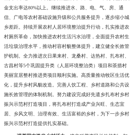
金支出率达80%以上。继续推进水、路、电、气、房、通
信、广电等农村基础设施升级和公共服务提升，逐步缩小城
乡差距。
持续开展
农村
人居环境整治
提升行动
，
扎实推进农
村厕所革命
，
加快推进农村生活污水治理，全面提升农村生
活垃圾治理水平，
推动村容村貌整体提升，建立健全长效管
护机制
。全力推进次日果来村、龙桑村、达热村、扎布村、
古昌村等
5个巩固提升类（人居环境整治类）项目和茶措村
美丽宜居整村推进类项目顺利实施。
高质量推动牧区生活优
化，提升乡村风貌改造。完善人饮工程、乡村道路和公共设
施长效管理的体制机制。
努力
建设完成好先遣乡扎布村乡村
振兴示范村打造项目，将扎布村打造成产业兴旺、生态宜
居、乡风文明、治理有效、生活富裕的乡村，为下一步乡村
振兴示范村打造提供扎实基础。