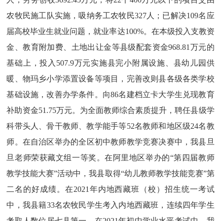
农牧民施工队实施，吸纳务工农牧民327人；已解决109名应
届高校毕业生就业问题，就业率达100%。
在
本级投入支教资
金、教育附加费、土地出让金等县级配套资金
968.81万元的
基础上，投入507.9万元实施县完小附属设施、县幼儿园供
暖、物玛乡小学添置设备等项目，完善改则县各级各类学校
基础设施，改善办学条件。
向
86名建档立卡大学生兑现教育
补助资金51.75万元。为全面教师综合素质提升，聘任县级学
科带头人、骨干教师、教学能手等52名教师和地区级24名教
师
。在
自治区举办的全区初中教师教学竞赛决赛中
，
我县旦
旦老师荣获藏文组一等奖。
在
阿里地区举办的
“第四届教师
教学技能大赛”活动中，我县
取得
“幼儿教师教学技能竞赛”第
二名的好成绩。
在
2021年内地西藏班
（
校
）
招生统一考试
中
，
我县籍
33名农牧民学生考入内地西藏班，连续四年学生
考取人数位居七县第一。
在
2021年初中学业水平考试中
，我