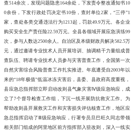
查
514余次，发现问题隐患164余处，下发责令整改通知书10
0余份，下发行政处罚决定书10份，查封单位2家，“三停”1
家，查处各类交通违法行为1213起，罚款49.9万元。各企业
购买安全生产责任险
22.59万
元。全县各领域开展应急演练
99
次，参与人数达2500余人。自治区及本级财政共解决
582
.5万
元，通过邀请专业技术人员开展培训、抽调精干力量组成普
查队伍、聘请专业技术人员参与灾害普查工作，全国第一次
自然灾害综合风险普查工作扎实推进。年底遭受自2003年以
来的“18年极值”低温冰冻灾害后，县委、县政府高度重视，
县应急总指挥部立即启动改则县气象灾害Ⅳ级应急响应，成
立了7个督导检查工作组，下沉一线开展防抗救灾工作。为
帮助改则县开展救灾工作和灾害损失评估核查工作，地区应
急总指挥启动了Ⅲ级应急响应，行署专员旦巴旺久同志带领
相关部门组成的阿里地区前方指挥部入驻改则，深入一线实