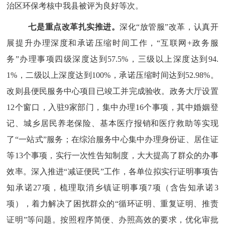
治区环保考核中我县被评为良好等次。
七是
重点改革扎实推进。
深化
“放管服”
改革
，认真开
展提升办理深度和承诺压缩时间工作，
“互联网+政务服
务”办理事项四级深度达到57.5%，三级以上深度达到94.
1%，二级以上深度达到100%，承诺压缩时间达到52.98%。
改则县便民服务中心项目已竣工
并完成
验收
。
政务大厅设置
12个窗口，入驻9家部门，集中办理16个事项，其中婚姻登
记、城乡居民养老保险、基本医疗报销和医疗救助等实现
了“一站式”服务
；
在综治服务中心集中办理身份证、居住证
等
13个事项，实行一次性告知制度，大大提高
了
群众
的
办事
效率。深入推进
“减证便民”工作，各单位拟实行证明事项告
知承诺27项，梳理取消乡镇证明事项7项（含告知承诺3
项），着力解决
了
困扰群众的
“循环证明、重复证明、推责
证明”
等
问题。按照程序简便、办照高效的要求，优化审批