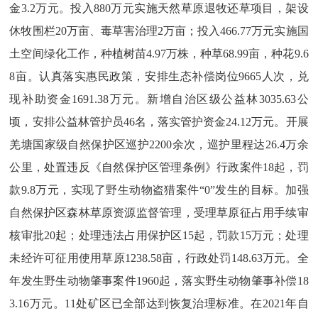
金3.2万元。
投入
880万元实施天然草原退牧还草项目，架设
休牧围栏20万亩、毒草害治理2万亩
；
投入
466.77万元实施国
土空间绿化工作，种植树苗4.97万株，种草68.99亩，种花9.6
8亩。认真落实惠民政策，安排生态补偿岗位
9665
人
次
，兑
现补助资金
1691.38万元。新增自治区级公益林3035.63公
顷，安排公益林管护员46名，落实管护资金24.12万元。
开展
羌塘国家级自然保护区
巡护
2200余次，巡护里程
达
2
6.4万
余
公里
，处置
违反《自然保护区管理条例》行政案件
18起，罚
款9.8万元
，实现了野生动物盗猎案件
“0”发生的目标。加强
自然保护区森林草原资源监督管理，受理草原征占用手续审
核审批20起；处理违法占用保护区15起，罚款15万元；处理
未经许可征用使用草原1238.58亩，行政处罚148.63万元。全
年发生野生动物肇事案件1960起，落实野生动物肇事补偿18
3.16万元。
11处矿区已全部达到恢复治理标准。
在
2021年自