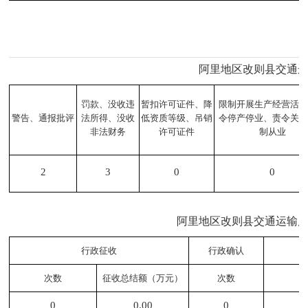
阿里地区改则县交通运
罚款、没收违
暂扣许可证件、降
限制开展生产经营活
警告、通报批评
法所得、没收
低资质等级、吊销
令停产停业、责令关
非法财务
许可证件
制从业
2
3
0
0
阿里地区改则县交通运输局
行政征收
行政确认
次数
征收总结额（万元）
次数
0
0.00
0