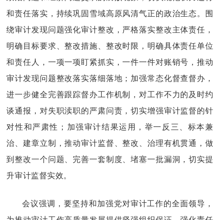
和责任落实，持续巩固雪域高原风清气正的政治生态。围
绕审计发现问题强化审计整改，严格落实整改主体责任，
明确目标要求、整改措施、整改时限，明确具体责任单位
和责任人，一项一项盯紧抓实，一件一件对账销号，推动
审计发现问题整改落实落细落地；加强常态化督查督办，
进一步
健全完善跟踪督办工作机制，对工作不力的及时约
谈通报，对失职渎职的严肃问责，
切实
增强审计监督的针
对性和严肃性；加强审计结果运用，举一反三、标本兼
治、建章立制，推动审计监督、整改、治理有机贯通，做
到整改一个问题、完善一套制度、堵塞一批漏洞，
切实
提
升审计监督实效。
会议
强调，要坚持和加强党对审计工作的全面领导，
为推动审计工作高质量发展提供坚强组织保证。强化责任