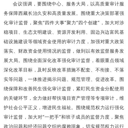
会议
强调，要围绕中心、服务大局，以高质量审计服
务保障西藏长治久安和高质量发展。围绕重大决策部署强
化审计监督，聚焦
“
四件大事
”
聚力
“
四个创建
”
，加大对
涉
稳
项目、生态文明建设、资源开发利用、固边兴边富民基
础设施建设等领域资金使用的审计力度，加强对重大政策
落实、财政资金使用情况的监督，做到以有效监督服务发
展大局。围绕全面深化改革强化审计监督，着眼重点领域
深化改革目标，及时反映改革措施不配套、不衔接、不落
实等问题，一体推进揭示问题、规范管理、促进改革。围
绕保障和改善民生强化审计监督，紧盯民生资金分配使用
的关键环节，全力做好帮扶项目资产管理等专项审计，维
护社会公平正义，增进民生福祉。围绕规范权力运行强化
审计监督，加大对
“
一把手
”
和班子成员的监督力度，聚焦
政治问题和经济问题交织的腐败现象，
切实
规范权力运行